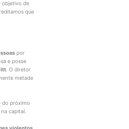
o objetivo de
creditamos que
essoas
por
osa e posse
itt
. O diretor
amente metade
go do próximo
na capital.
mes violentos