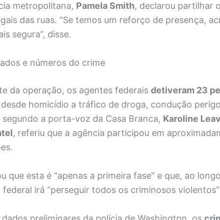
cia metropolitana,
Pamela Smith
, declarou partilhar 
legais das ruas. “Se temos um reforço de presença, a
is segura”, disse.
ltados e números do crime
ite da operação, os agentes federais
detiveram 23 p
 desde homicídio a tráfico de droga, condução perig
s, segundo a porta-voz da Casa Branca,
Karoline Leav
tel
, referiu que a agência participou em aproximad
es.
ou que esta é “apenas a primeira fase” e que, ao lon
federal irá “perseguir todos os criminosos violentos” 
dados preliminares da polícia de Washington, os
cri