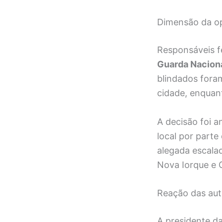
Dimensão da op
Responsáveis f
Guarda Nacion
blindados foram
cidade, enquant
A decisão foi a
local por parte
alegada escala
Nova Iorque e 
Reação das au
A presidente d