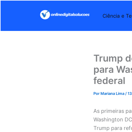
Ir
para
Ciência e Te
o
conteúdo
Trump d
para Was
federal
Por
Mariana Lima
/
13
As primeiras p
Washington DC 
Trump para ref