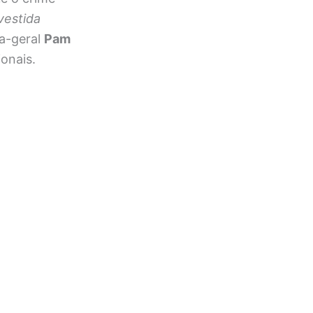
vestida
ra-geral
Pam
onais.