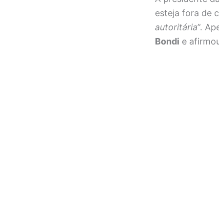
esteja fora de 
autoritária
”. Ap
Bondi
e afirmou