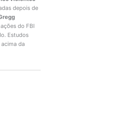
cadas depois de
Gregg
mações do FBI
do. Estudos
a acima da