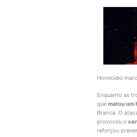
Homicídio marc
Enquanto as tro
que
matou um 
Branca. O atac
provocou o
cen
reforçou preve