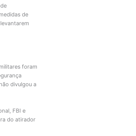
 de
 medidas de
 levantarem
ilitares foram
segurança
 não divulgou a
nal, FBI e
ra do atirador