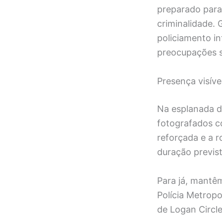
preparado para 
criminalidade.
policiamento i
preocupações so
Presença visíve
Na esplanada 
fotografados c
reforçada e a r
duração previs
Para já, mantêm
Polícia Metrop
de Logan Circle