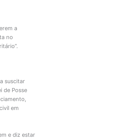
gerem a
ta no
tário”.
a suscitar
ei de Posse
iciamento,
ivil em
em e diz estar