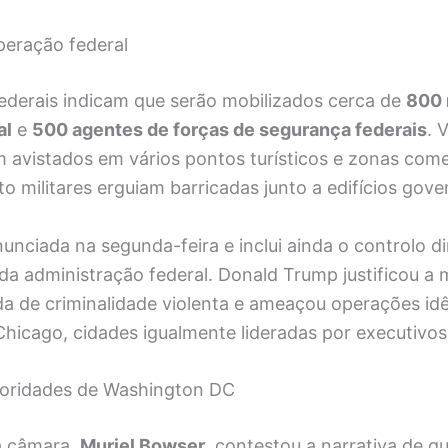
eração federal
ederais indicam que serão mobilizados cerca de
800 
al
e
500 agentes de forças de segurança federais
. 
 avistados em vários pontos turísticos e zonas come
o militares erguiam barricadas junto a edifícios gov
nunciada na segunda-feira e inclui ainda o controlo di
 da administração federal. Donald Trump justificou a
da de criminalidade violenta e ameaçou operações id
Chicago, cidades igualmente lideradas por executivo
toridades de Washington DC
a câmara,
Muriel Bowser
, contestou a narrativa de q