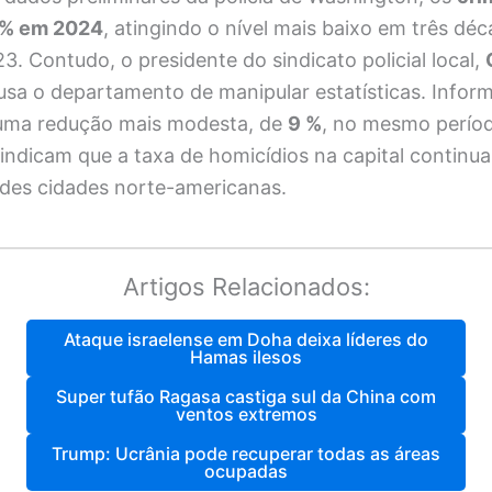
 % em 2024
, atingindo o nível mais baixo em três dé
. Contudo, o presidente do sindicato policial local,
cusa o departamento de manipular estatísticas. Infor
uma redução mais modesta, de
9 %
, no mesmo perío
indicam que a taxa de homicídios na capital continu
des cidades norte-americanas.
Artigos Relacionados:
Ataque israelense em Doha deixa líderes do
Hamas ilesos
Super tufão Ragasa castiga sul da China com
ventos extremos
Trump: Ucrânia pode recuperar todas as áreas
ocupadas