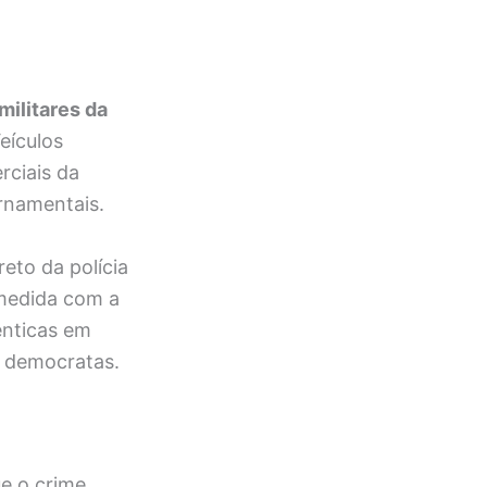
militares da
Veículos
rciais da
ernamentais.
reto da polícia
 medida com a
ênticas em
s democratas.
ue o crime