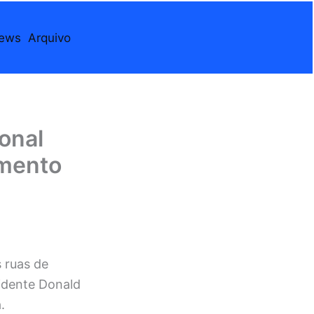
iews
Arquivo
onal
amento
 ruas de
idente Donald
.