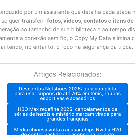
onduzido por um assistente que detalha cada etapa n
 se quer transferir
fotos, vídeos, contatos e itens de
eração ao tamanho de sua biblioteca e ao tempo dis
vamente a conexão sem fio, o Copy My Data elimina 
antendo, no entanto, o foco na segurança da troca.
Artigos Relacionados:
Descontos Netshoes 2025: guia completo
para usar cupons de até 76% em tênis, roupas
esportivas e acessórios
HBO Max redefine 2025: cancelamentos de
séries de heróis e mistério marcam virada para
grandes franquias
Media chinesa volta a acusar chips Nvidia H20
de conter backdoor e aconselha boicote