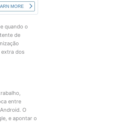
te quando o
stente de
nização
 extra dos
trabalho,
oca entre
 Android. O
le, e apontar o