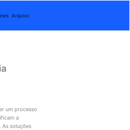
iews
Arquivo
ia
er um processo
ificam a
. As soluções