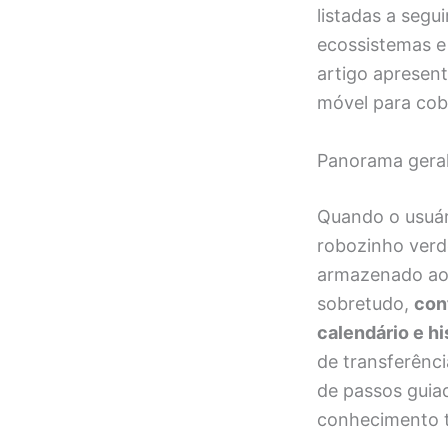
listadas a segu
ecossistemas e 
artigo apresent
móvel para cobr
Panorama geral
Quando o usuár
robozinho verde
armazenado ao 
sobretudo,
con
calendário e h
de transferênc
de passos guia
conhecimento 