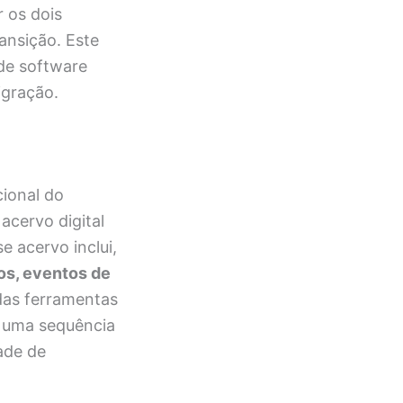
r os dois
ansição. Este
 de software
igração.
ional do
acervo digital
 acervo inclui,
os, eventos de
das ferramentas
 uma sequência
ade de