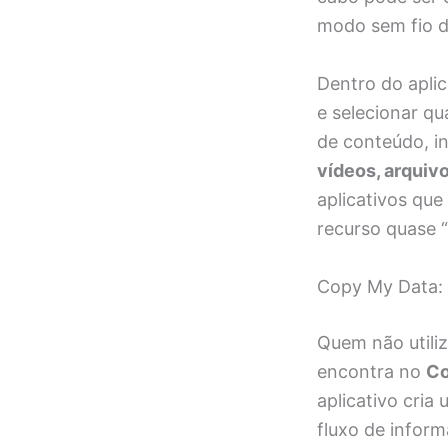
modo sem fio d
Dentro do apli
e selecionar q
de conteúdo, i
vídeos, arquiv
aplicativos que
recurso quase 
Copy My Data: a
Quem não utili
encontra no
Co
aplicativo cria
fluxo de inform