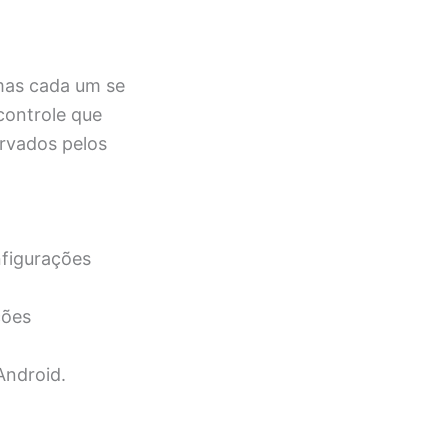
 mas cada um se
controle que
ervados pelos
nfigurações
ções
Android.