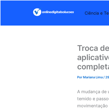
Ir
para
Ciência e Te
o
conteúdo
Troca de
aplicati
complet
Por
Mariana Lima
/
29
A mudança de
temido e passo
movimentação d