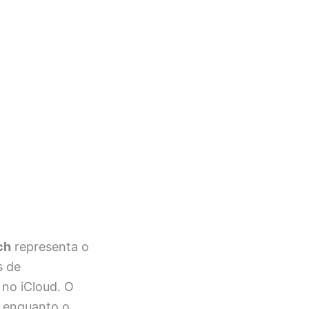
ch
representa o
s de
 no iCloud. O
 enquanto o