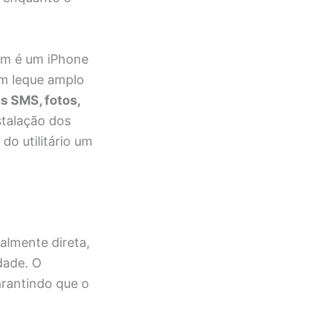
gem é um iPhone
um leque amplo
s SMS, fotos,
talação dos
do utilitário um
almente direta,
dade. O
arantindo que o