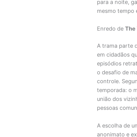
para a noite, g
mesmo tempo e
Enredo de
The
A trama parte 
em cidadãos qu
episódios retra
o desafio de m
controle. Segun
temporada: o m
união dos vizin
pessoas comuns
A escolha de um
anonimato e e