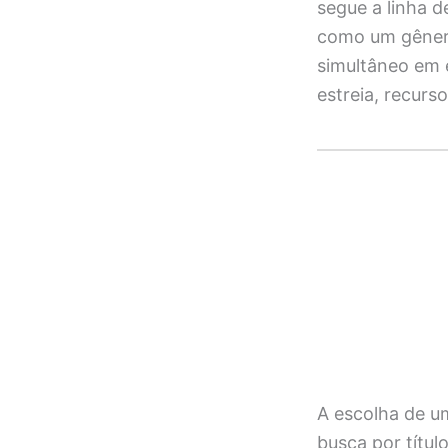
segue a linha 
como um gênero
simultâneo em 
estreia, recurs
A escolha de um
busca por títul