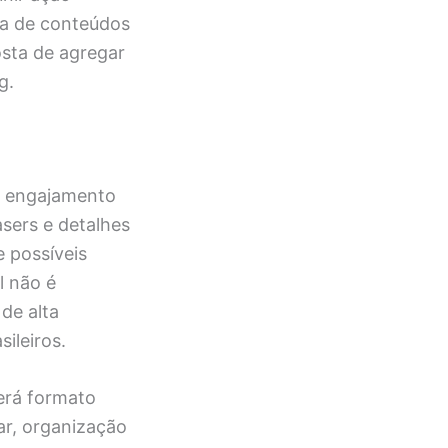
rta de conteúdos
osta de agregar
g.
a engajamento
asers e detalhes
 possíveis
l não é
de alta
ileiros.
erá formato
ar, organização