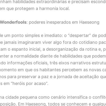
anham habilidades extraordinárias e precisam escond
m que protegem a harmonia local.
 Wonderfools
: poderes inesperados em Haeseong
de um ponto simples e imediato: o “despertar” de po
e jamais imaginaram viver algo fora do cotidiano pac
tam o espanto inicial, a desorganização da rotina e, 
anter a normalidade diante de habilidades que pode
do informações oficiais, três eixos narrativos estrut
omento em que os habitantes percebem as novas ca
hos para preservar a paz e a jornada de aceitação q
 em “heróis por acaso”.
a cidade pequena como cenário intensifica o conflit
xposição. Em Haeseong, todos se conhecem e qualq