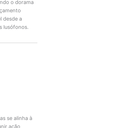
dando o dorama
ançamento
l desde a
s lusófonos.
as se alinha à
unir ação