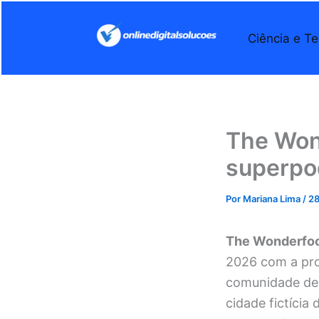
Ir
para
Ciência e Te
o
conteúdo
The Won
superpo
Por
Mariana Lima
/
28
The Wonderfoo
2026 com a pro
comunidade de 
cidade fictíci