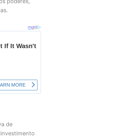
os poderes,
as.
va de
 investimento