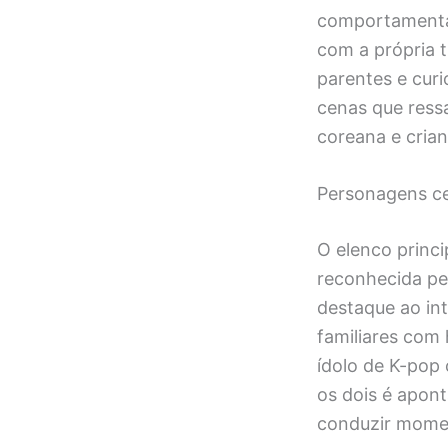
comportamental
com a própria 
parentes e curi
cenas que ressa
coreana e crian
Personagens ce
O elenco princ
reconhecida pe
destaque ao int
familiares com 
ídolo de K-pop 
os dois é apon
conduzir momen