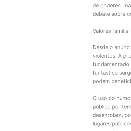
de poderes, ma
debate sobre co
Valores familia
Desde o anúncio
violentos. A pr
fundamentado e
fantástico sur
podem benefici
O uso do humor 
público por te
desenrolam, po
lugares públic