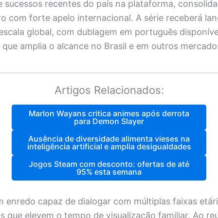
de sucessos recentes do país na plataforma, consoli
 com forte apelo internacional. A série receberá l
escala global, com dublagem em português disponíve
o que amplia o alcance no Brasil e em outros mercado
Artigos Relacionados:
Marlon Wayans critica animes após derrota
para Demon Slayer
Ausência de diversidade alimenta vieses na
inteligência artificial e amplia desigualdades
Jogos Steam com desconto: ofertas de até
95% esta semana
 enredo capaz de dialogar com múltiplas faixas etári
os que elevem o tempo de visualização familiar. Ao re