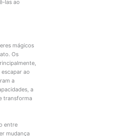
ê-las ao
deres mágicos
ato. Os
principalmente,
m escapar ao
uram a
pacidades, a
ue transforma
o entre
uer mudança