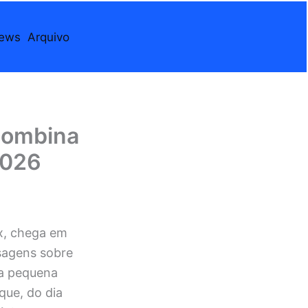
iews
Arquivo
combina
2026
x, chega em
sagens sobre
na pequena
que, do dia