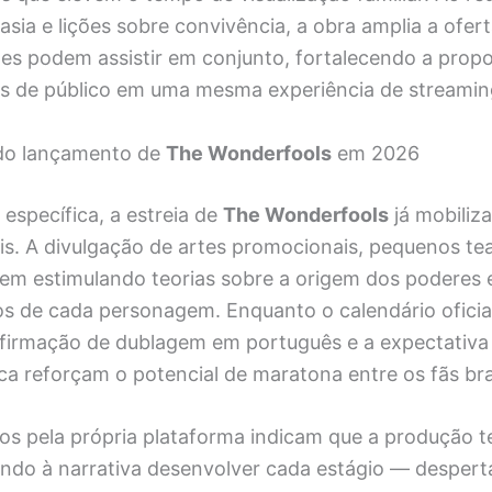
sia e lições sobre convivência, a obra amplia a ofe
tes podem assistir em conjunto, fortalecendo a prop
fis de público em uma mesma experiência de streamin
 do lançamento de
The Wonderfools
em 2026
específica, a estreia de
The Wonderfools
já mobiliz
is. A divulgação de artes promocionais, pequenos te
vem estimulando teorias sobre a origem dos poderes e
 de cada personagem. Enquanto o calendário oficia
nfirmação de dublagem em português e a expectativa 
ca reforçam o potencial de maratona entre os fãs bras
os pela própria plataforma indicam que a produção t
indo à narrativa desenvolver cada estágio — despert