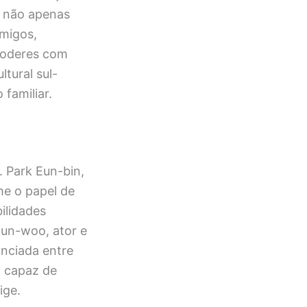
a não apenas
migos,
rpoderes com
ltural sul-
familiar.
. Park Eun-bin,
me o papel de
ilidades
Eun-woo, ator e
unciada entre
, capaz de
ige.