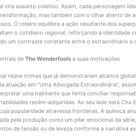
 vira assunto coletivo. Assim, cada personagem lid
transformação, mas também com o olhar atento de a
osos. O roteiro equilibra a ação resultante dos supe
ltam o cotidiano regional, reforçando a identidade cu
do um contraste constante entre o extraordinário e o 
ntrais de
The Wonderfools
e suas motivações
ipal reúne nomes que já demonstraram alcance global
la atuação em “Uma Advogada Extraordinária”, assu
erpretar uma habitante que tenta conciliar responsab
habilidades recém-adquiridas. Ao seu lado está Cha 
cuja popularidade atravessa fronteiras. A química an
tada pela produção como um pilar emocional da série
tos de tensão ou de leveza conforme a narrativa ex