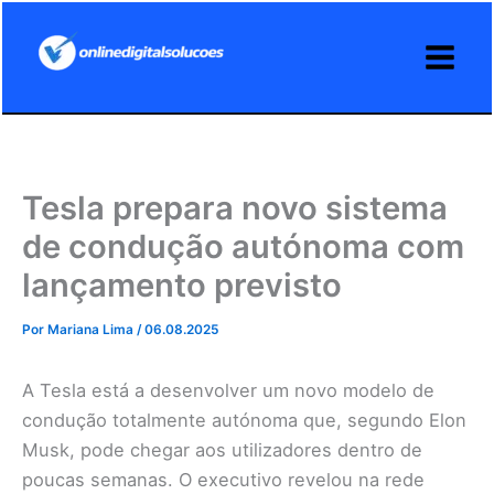
Ir
para
o
conteúdo
Tesla prepara novo sistema
de condução autónoma com
lançamento previsto
Por
Mariana Lima
/
06.08.2025
A Tesla está a desenvolver um novo modelo de
condução totalmente autónoma que, segundo Elon
Musk, pode chegar aos utilizadores dentro de
poucas semanas. O executivo revelou na rede