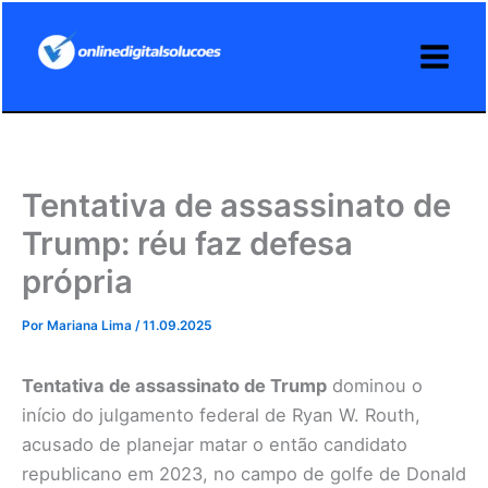
Ir
para
o
conteúdo
Tentativa de assassinato de
Trump: réu faz defesa
própria
Por
Mariana Lima
/
11.09.2025
Tentativa de assassinato de Trump
dominou o
início do julgamento federal de Ryan W. Routh,
acusado de planejar matar o então candidato
republicano em 2023, no campo de golfe de Donald