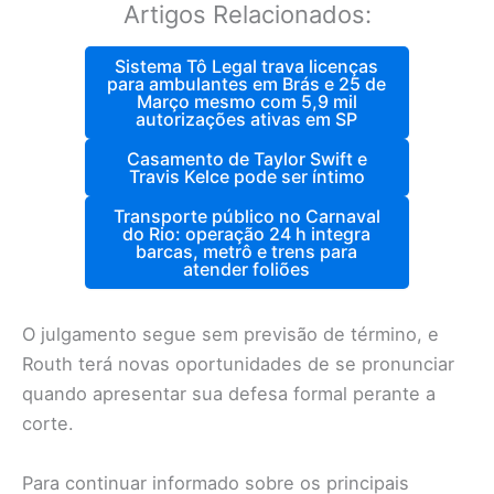
Artigos Relacionados:
Sistema Tô Legal trava licenças
para ambulantes em Brás e 25 de
Março mesmo com 5,9 mil
autorizações ativas em SP
Casamento de Taylor Swift e
Travis Kelce pode ser íntimo
Transporte público no Carnaval
do Rio: operação 24 h integra
barcas, metrô e trens para
atender foliões
O julgamento segue sem previsão de término, e
Routh terá novas oportunidades de se pronunciar
quando apresentar sua defesa formal perante a
corte.
Para continuar informado sobre os principais