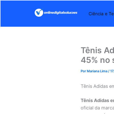
Ir
para
Ciência e Te
o
conteúdo
Tênis A
45% no s
Por
Mariana Lima
/
17
Tênis Adidas e
Tênis Adidas e
oficial da marc