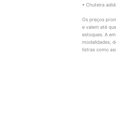
• Chuteira adi
Os preços prom
e valem até qu
estoques. A em
modalidades, d
listras como as