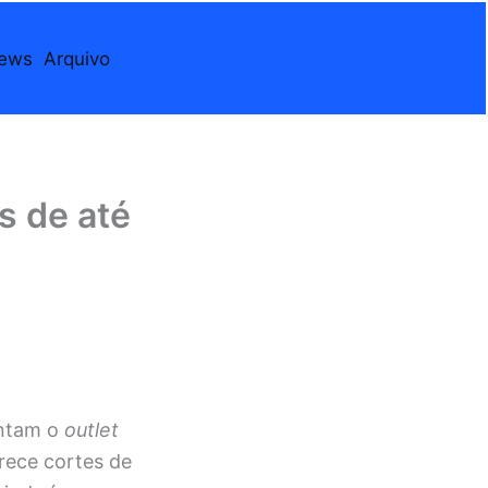
iews
Arquivo
s de até
ntam o
outlet
erece cortes de