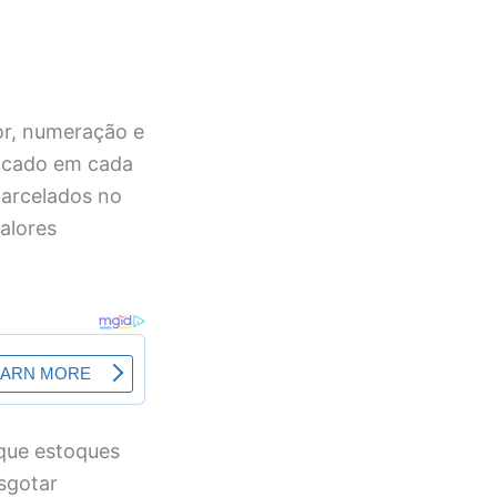
cor, numeração e
licado em cada
arcelados no
alores
que estoques
sgotar