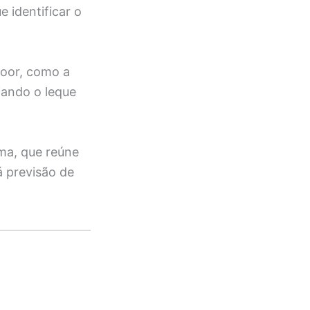
 identificar o
door, como a
iando o leque
rma, que reúne
á previsão de