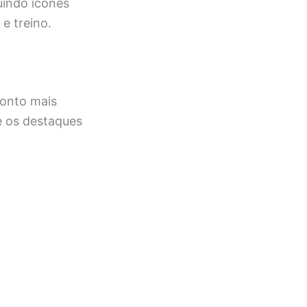
uindo ícones
e treino.
conto mais
e os destaques