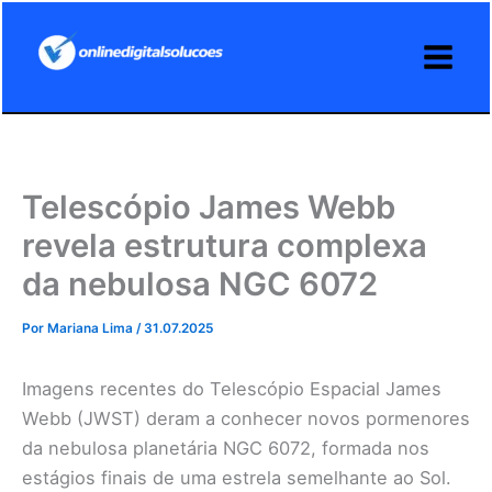
Ir
para
o
conteúdo
Telescópio James Webb
revela estrutura complexa
da nebulosa NGC 6072
Por
Mariana Lima
/
31.07.2025
Imagens recentes do Telescópio Espacial James
Webb (JWST) deram a conhecer novos pormenores
da nebulosa planetária NGC 6072, formada nos
estágios finais de uma estrela semelhante ao Sol.