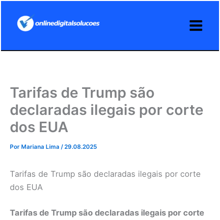
Ir
para
o
conteúdo
Tarifas de Trump são
declaradas ilegais por corte
dos EUA
Por
Mariana Lima
/
29.08.2025
Tarifas de Trump são declaradas ilegais por corte
dos EUA
Tarifas de Trump são declaradas ilegais por corte