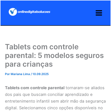
Ir
para
o
conteúdo
Tablets com controle
parental: 5 modelos seguros
para crianças
Por
Mariana Lima
/
10.09.2025
Tablets com controle parental
tornaram-se aliados
dos pais que buscam conciliar aprendizado e
entretenimento infantil sem abrir mão da segurança
digital. Selecionamos cinco opções disponíveis no