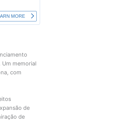
nunciamento
. Um memorial
ona, com
eitos
expansão de
miração de