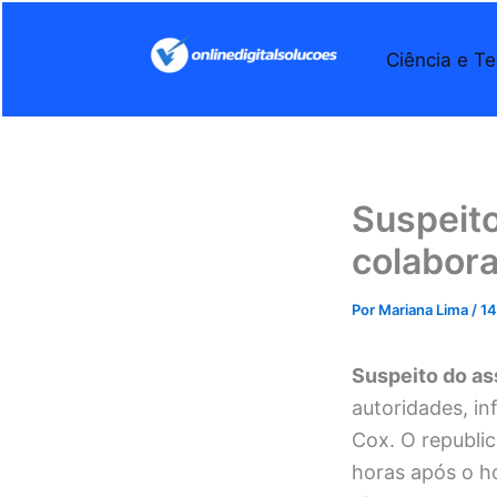
Ir
para
Ciência e Te
o
conteúdo
Suspeito
colabora
Por
Mariana Lima
/
14
Suspeito do as
autoridades, i
Cox. O republi
horas após o h