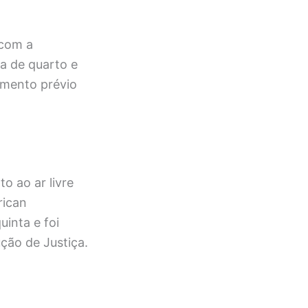
 com a
ga de quarto e
imento prévio
o ao ar livre
rican
inta e foi
ção de Justiça.