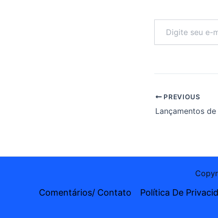
Digite
seu
e-
mail…
PREVIOUS
Copyri
Comentários/ Contato
Política De Privaci