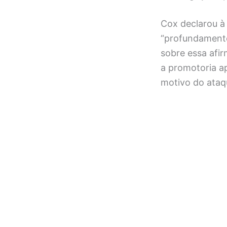
Cox declarou 
“profundamente
sobre essa afi
a promotoria ap
motivo do ataqu