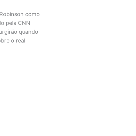
m Robinson como
ado pela CNN
surgirão quando
bre o real