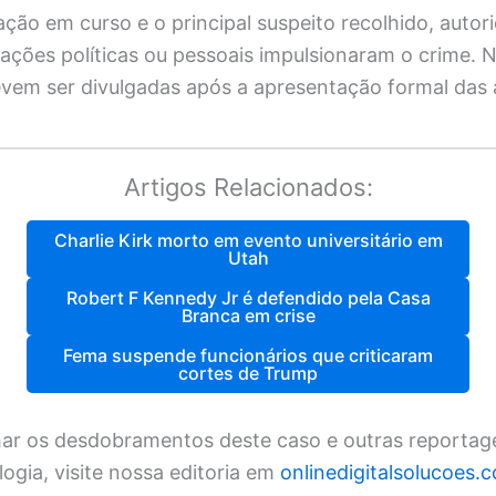
ação em curso e o principal suspeito recolhido, auto
vações políticas ou pessoais impulsionaram o crime. 
vem ser divulgadas após a apresentação formal das
Artigos Relacionados:
Charlie Kirk morto em evento universitário em
Utah
Robert F Kennedy Jr é defendido pela Casa
Branca em crise
Fema suspende funcionários que criticaram
cortes de Trump
r os desdobramentos deste caso e outras reportag
logia, visite nossa editoria em
onlinedigitalsolucoes.