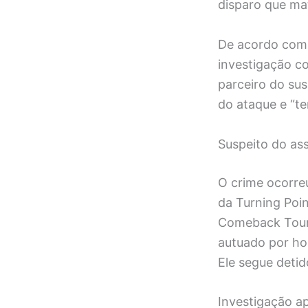
disparo que mat
De acordo com
investigação co
parceiro do su
do ataque e “t
Suspeito do ass
O crime ocorreu
da Turning Poin
Comeback Tour”
autuado por hom
Ele segue detid
Investigação ap