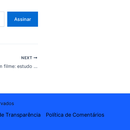
Assinar
NEXT
Cérebro ao ver um filme: estudo mapeia reações neurais
ervados
de Transparência
Política de Comentários