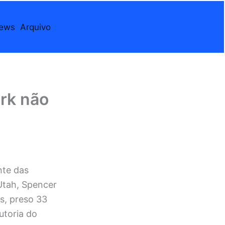
iews
Arquivo
irk não
nte das
Utah, Spencer
s, preso 33
utoria do