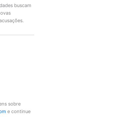
ridades buscam
Novas
 acusações.
ens sobre
com
e continue