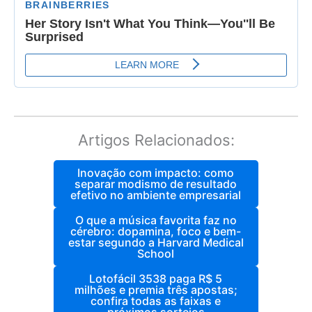
Artigos Relacionados:
Inovação com impacto: como
separar modismo de resultado
efetivo no ambiente empresarial
O que a música favorita faz no
cérebro: dopamina, foco e bem-
estar segundo a Harvard Medical
School
Lotofácil 3538 paga R$ 5
milhões e premia três apostas;
confira todas as faixas e