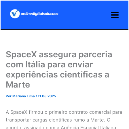
Ir
para
o
conteúdo
SpaceX assegura parceria
com Itália para enviar
experiências científicas a
Marte
Por
Mariana Lima
/
11.08.2025
A SpaceX firmou o primeiro contrato comercial para
transportar cargas científicas rumo a Marte. O
acordo, assinado com a Agência Espacial Italiana