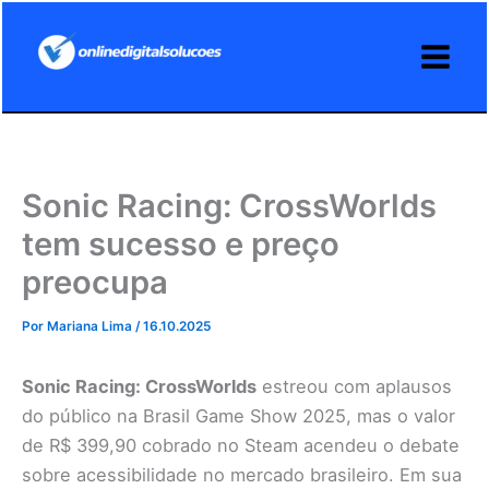
Ir
para
o
conteúdo
Sonic Racing: CrossWorlds
tem sucesso e preço
preocupa
Por
Mariana Lima
/
16.10.2025
Sonic Racing: CrossWorlds
estreou com aplausos
do público na Brasil Game Show 2025, mas o valor
de R$ 399,90 cobrado no Steam acendeu o debate
sobre acessibilidade no mercado brasileiro. Em sua