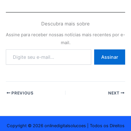
Descubra mais sobre
Assine para receber nossas notícias mais recentes por e-
mail.
Digite
Assinar
seu
e-
mail…
PREVIOUS
NEXT
Copyright © 2026 onlinedigitalsolucoes | Todos os Direitos