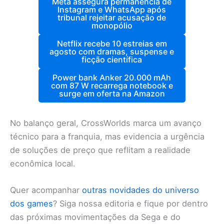
Meta assegura permanência de
Instagram e WhatsApp após
tribunal rejeitar acusação de
monopólio
Netflix recebe 10 estreias em
agosto com dramas, suspense e
ficção científica
Power bank Anker 20.000 mAh
com 87 W recarrega notebook e
surge em oferta na Amazon
No balanço geral, CrossWorlds marca um avanço
técnico para a franquia, mas evidencia a urgência
de soluções de preço que reflitam a realidade
econômica local.
Quer acompanhar
outras novidades do universo
dos games
? Siga nossa editoria e fique por dentro
das próximas movimentações da Sega e do