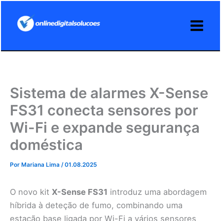
Ir
para
o
conteúdo
Sistema de alarmes X-Sense
FS31 conecta sensores por
Wi-Fi e expande segurança
doméstica
Por
Mariana Lima
/
01.08.2025
O novo kit
X-Sense FS31
introduz uma abordagem
híbrida à deteção de fumo, combinando uma
estação base ligada por Wi-Fi a vários sensores