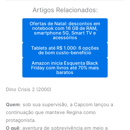
Artigos Relacionados:
Ofertas de Natal: descontos em
notebook com 16 GB de RAM,
smartphone 5G, Smart TV e
acessórios
Tablets até R$ 1.000: 6 opções
de bom custo-benefício
Amazon inicia Esquenta Black
Friday com livros até 70% mais
baratos
Dino Crisis 2 (2000)
Quem
: sob sua supervisão, a Capcom lançou a
continuação que manteve Regina como
protagonista.
O quê
: aventura de sobrevivência em meio a