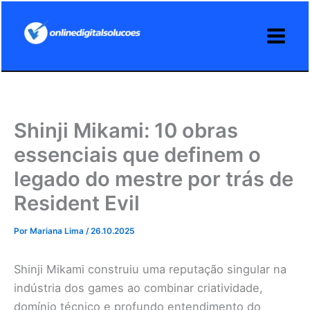
Ir
para
o
conteúdo
Shinji Mikami: 10 obras
essenciais que definem o
legado do mestre por trás de
Resident Evil
Por
Mariana Lima
/
26.10.2025
Shinji Mikami construiu uma reputação singular na
indústria dos games ao combinar criatividade,
domínio técnico e profundo entendimento do