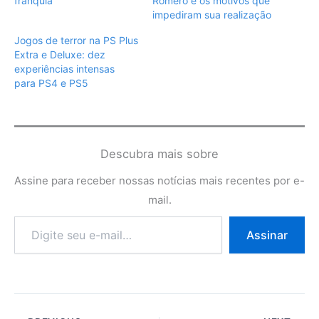
franquia
Romero e os motivos que
impediram sua realização
Jogos de terror na PS Plus
Extra e Deluxe: dez
experiências intensas
para PS4 e PS5
Descubra mais sobre
Assine para receber nossas notícias mais recentes por e-
mail.
Digite
Assinar
seu
e-
mail…