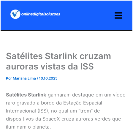
Ir
para
o
conteúdo
Satélites Starlink cruzam
auroras vistas da ISS
Por
Mariana Lima
/
10.10.2025
Satélites Starlink
ganharam destaque em um vídeo
raro gravado a bordo da Estação Espacial
Internacional (ISS), no qual um “trem” de
dispositivos da SpaceX cruza auroras verdes que
iluminam o planeta.