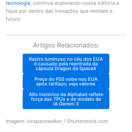
tecnologia
, continue explorando nossa editoria e
fique por dentro das inovações que moldam o
futuro.
Artigos Relacionados:
Rastro luminoso no céu dos EUA
é causado pela reentrada da
cápsula Dragon da SpaceX
Preço do PS5 sobe nos EUA
após tarifaço; veja valores
Alto histórico da Alphabet reflete
força das TPUs e do modelo de
IA Gemini 3
Imagem: vicspacewalker / Shutterstock.com