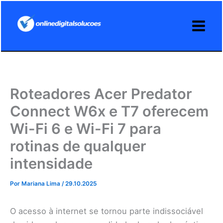
Ir
para
o
conteúdo
Roteadores Acer Predator
Connect W6x e T7 oferecem
Wi-Fi 6 e Wi-Fi 7 para
rotinas de qualquer
intensidade
Por
Mariana Lima
/
29.10.2025
O acesso à internet se tornou parte indissociável