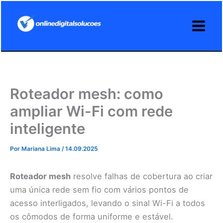
Ir
para
o
conteúdo
Roteador mesh: como
ampliar Wi-Fi com rede
inteligente
Por
Mariana Lima
/
14.09.2025
Roteador mesh
resolve falhas de cobertura ao criar
uma única rede sem fio com vários pontos de
acesso interligados, levando o sinal Wi-Fi a todos
os cômodos de forma uniforme e estável.