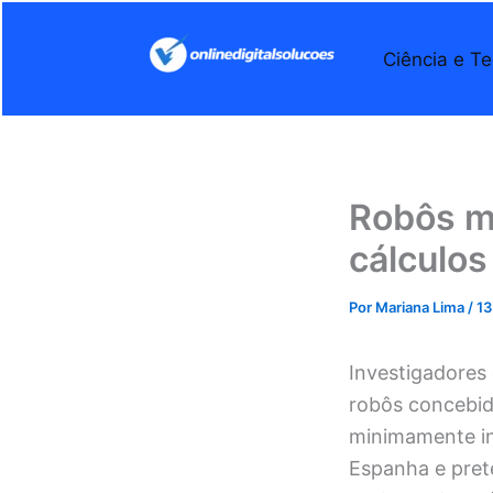
Ir
para
Ciência e Te
o
conteúdo
Robôs m
cálculos
Por
Mariana Lima
/
13
Investigadores 
robôs concebido
minimamente inv
Espanha e pret