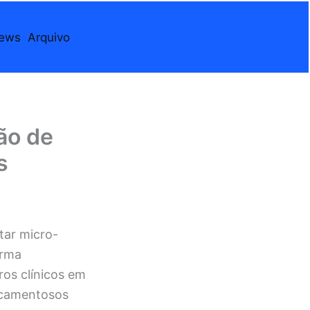
iews
Arquivo
ão de
s
tar micro-
orma
ros clínicos em
icamentosos