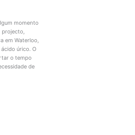
 algum momento
 projecto,
ca em Waterloo,
 ácido úrico. O
rtar o tempo
necessidade de