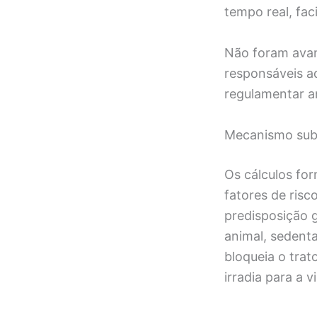
tempo real, fac
Não foram avan
responsáveis a
regulamentar an
Mecanismo subj
Os cálculos for
fatores de risc
predisposição g
animal, sedent
bloqueia o trat
irradia para a v