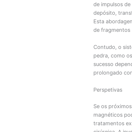
de impulsos de
depósito, tran
Esta abordagem
de fragmentos r
Contudo, o sist
pedra, como os 
sucesso depend
prolongado com 
Perspetivas
Se os próximos
magnéticos pod
tratamentos ex
cirúrgica. A i