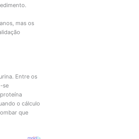
cedimento.
anos, mas os
alidação
urina. Entre os
m-se
 proteína
uando o cálculo
 lombar que
.