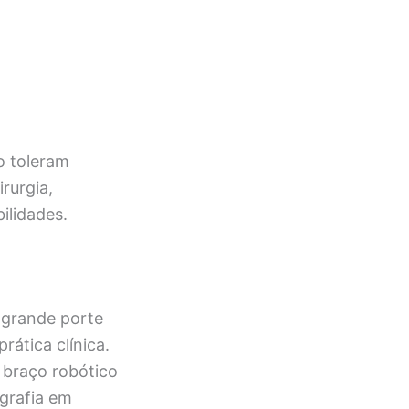
o toleram
rurgia,
ilidades.
 grande porte
rática clínica.
 braço robótico
grafia em