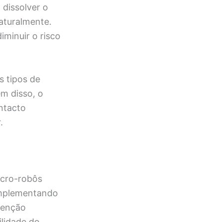
dissolver o
aturalmente.
minuir o risco
s tipos de
ém disso, o
ntacto
.
icro-robôs
omplementando
venção
ilidade do