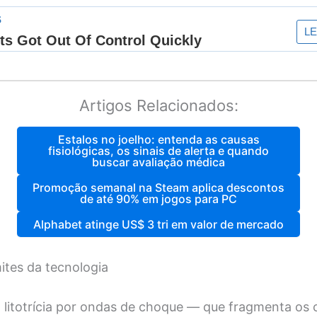
Artigos Relacionados:
Estalos no joelho: entenda as causas
fisiológicas, os sinais de alerta e quando
buscar avaliação médica
Promoção semanal na Steam aplica descontos
de até 90% em jogos para PC
Alphabet atinge US$ 3 tri em valor de mercado
ites da tecnologia
 litotrícia por ondas de choque — que fragmenta os 