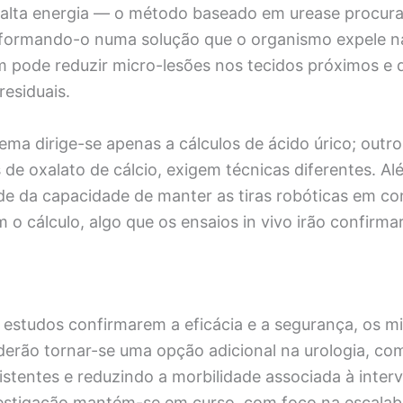
 alta energia — o método baseado em urease procura 
sformando-o numa solução que o organismo expele n
 pode reduzir micro-lesões nos tecidos próximos e di
esiduais.
ema dirige-se apenas a cálculos de ácido úrico; outro
de oxalato de cálcio, exigem técnicas diferentes. Al
e da capacidade de manter as tiras robóticas em co
o cálculo, algo que os ensaios in vivo irão confirmar
 estudos confirmarem a eficácia e a segurança, os m
erão tornar-se uma opção adicional na urologia, c
istentes e reduzindo a morbilidade associada à inter
nvestigação mantém-se em curso, com foco na escalab