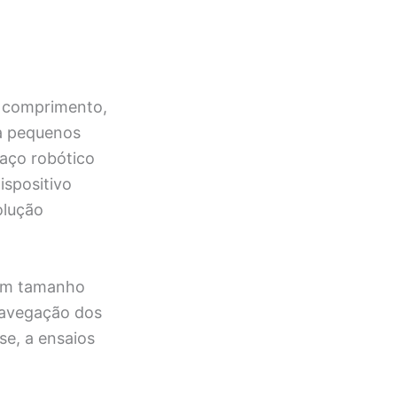
e comprimento,
ra pequenos
aço robótico
ispositivo
olução
 em tamanho
 navegação dos
se, a ensaios