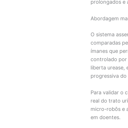
prolongados e à
Abordagem magn
O sistema asse
comparadas pelo
ímanes que per
controlado por 
liberta urease,
progressiva do 
Para validar o
real do trato u
micro-robôs e a
em doentes.