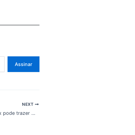
Assinar
NEXT
iPhone 17 Pro Max pode trazer melhor câmera telefoto