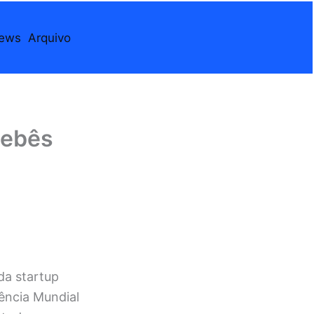
iews
Arquivo
bebês
da startup
ência Mundial