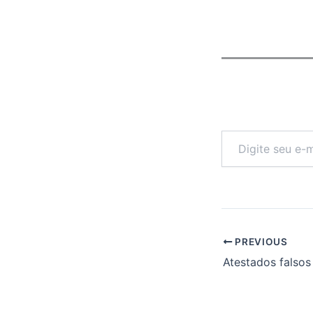
Digite
seu
e-
mail…
PREVIOUS