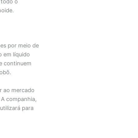
 todo o
noide.
es por meio de
 em líquido
de continuem
robô.
ar ao mercado
 A companhia,
tilizará para