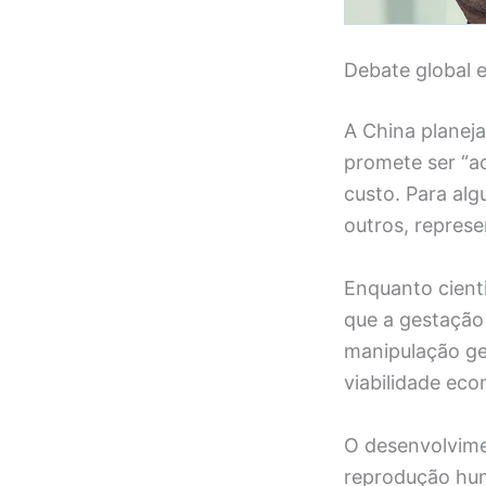
Debate global 
A China planeja
promete ser “a
custo. Para alg
outros, represe
Enquanto cient
que a gestação 
manipulação gen
viabilidade eco
O desenvolvime
reprodução hu