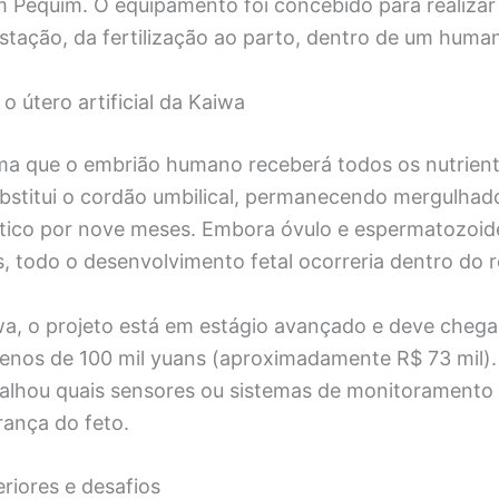
m Pequim. O equipamento foi concebido para realizar
stação, da fertilização ao parto, dentro de um huma
 útero artificial da Kaiwa
ma que o embrião humano receberá todos os nutrient
bstitui o cordão umbilical, permanecendo mergulhado
ético por nove meses. Embora óvulo e espermatozoi
 todo o desenvolvimento fetal ocorreria dentro do 
a, o projeto está em estágio avançado e deve cheg
nos de 100 mil yuans (aproximadamente R$ 73 mil).
alhou quais sensores ou sistemas de monitoramento u
rança do feto.
riores e desafios