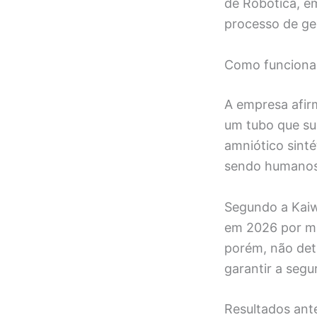
de Robótica, e
processo de ge
Como funciona o
A empresa afir
um tubo que su
amniótico sint
sendo humanos,
Segundo a Kaiw
em 2026 por me
porém, não det
garantir a segu
Resultados ante