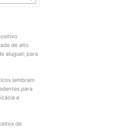
ositivo
ade de alto
de aluguel; para
ticos lembram
cedentes para
icácia e
ceitos de