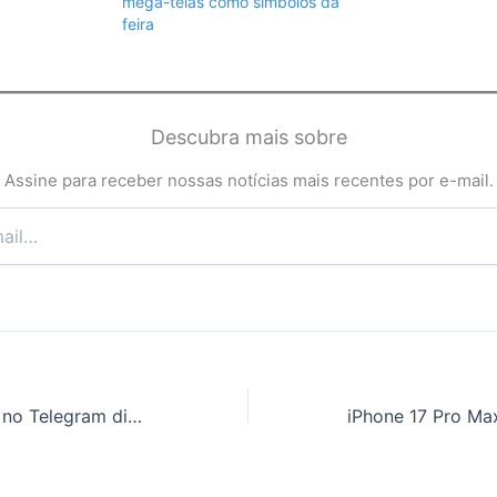
mega-telas como símbolos da
feira
Descubra mais sobre
Assine para receber nossas notícias mais recentes por e-mail.
Atestados falsos no Telegram disparam 20 vezes, diz estudo