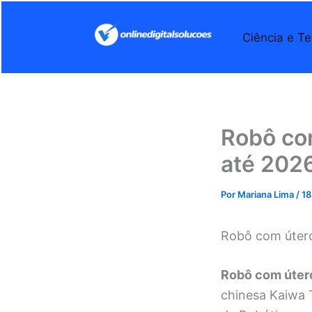
Ir
para
Ciência e Te
o
conteúdo
Robô com
até 202
Por
Mariana Lima
/
18
Robô com útero 
Robô com útero
chinesa Kaiwa 