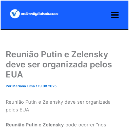
Ir
para
o
conteúdo
Reunião Putin e Zelensky
deve ser organizada pelos
EUA
Por
Mariana Lima
/
19.08.2025
Reunião Putin e Zelensky deve ser organizada
pelos EUA
Reunião Putin e Zelensky
pode ocorrer “nos