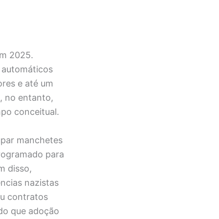
em 2025.
 automáticos
res e até um
, no entanto,
po conceitual.
cupar manchetes
programado para
m disso,
ncias nazistas
ou contratos
do que adoção