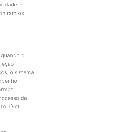
ilidade e
finiram os
, quando o
ojeção
cos, o sistema
empenho
formas
rocesso de
to nível