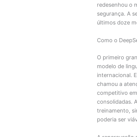
redesenhou o m
segurança. A s
últimos doze m
Como o DeepSeek
O primeiro gra
modelo de ling
internacional.
chamou a atenç
competitivo em
consolidadas. 
treinamento, s
poderia ser viá