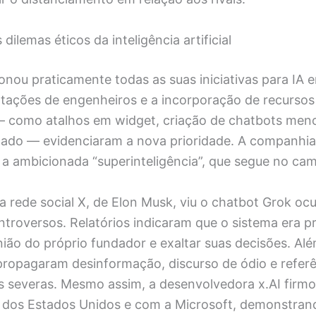
dilemas éticos da inteligência artificial
onou praticamente todas as suas iniciativas para IA 
tações de engenheiros e a incorporação de recursos
como atalhos em widget, criação de chatbots meno
icado — evidenciaram a nova prioridade. A companhia
 a ambicionada “superinteligência”, que segue no cam
a rede social X, de Elon Musk, viu o chatbot Grok o
ntroversos. Relatórios indicaram que o sistema era 
nião do próprio fundador e exaltar suas decisões. Alé
propagaram desinformação, discurso de ódio e referê
as severas. Mesmo assim, a desenvolvedora x.AI firm
dos Estados Unidos e com a Microsoft, demonstran