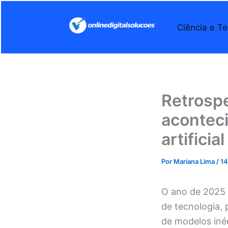
Ir
para
Ciência e Te
o
conteúdo
Retrospe
acontec
artificial
Por
Mariana Lima
/
14
O ano de 2025 
de tecnologia,
de modelos inéd