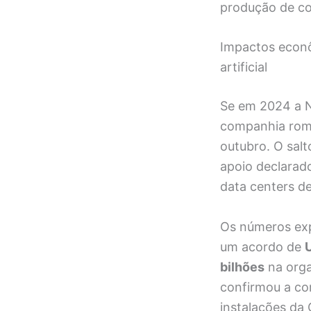
produção de c
Impactos econôm
artificial
Se em 2024 a N
companhia romp
outubro. O salt
apoio declarado
data centers de
Os números exp
um acordo de
bilhões
na orga
confirmou a c
instalações da