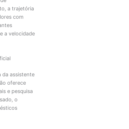
 de
, a trajetória
dores com
antes
re a velocidade
icial
a da assistente
são oferece
is e pesquisa
sado, o
ésticos