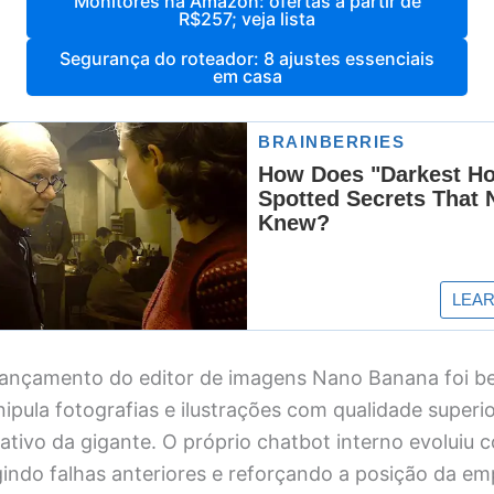
Monitores na Amazon: ofertas a partir de
R$257; veja lista
Segurança do roteador: 8 ajustes essenciais
em casa
 lançamento do editor de imagens Nano Banana foi b
pula fotografias e ilustrações com qualidade superi
ativo da gigante. O próprio chatbot interno evoluiu 
gindo falhas anteriores e reforçando a posição da e