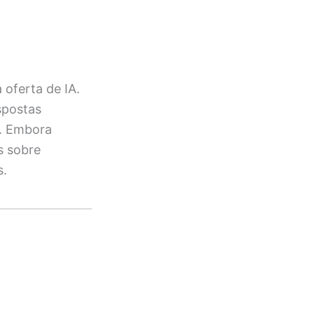
oferta de IA.
spostas
s. Embora
s sobre
s.