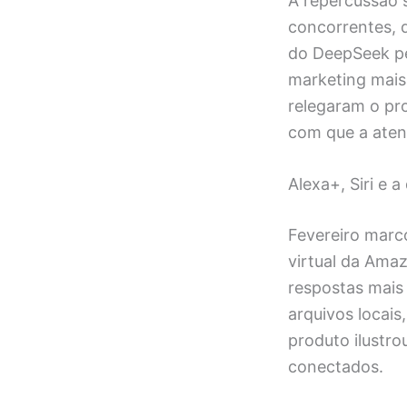
A repercussão 
concorrentes, q
do DeepSeek pe
marketing mais 
relegaram o pro
com que a aten
Alexa+, Siri e a
Fevereiro marco
virtual da Amaz
respostas mais
arquivos locai
produto ilustr
conectados.