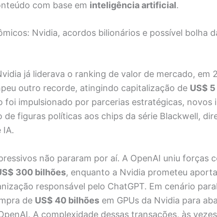
onteúdo com base em
inteligência artificial
.
icos: Nvidia, acordos bilionários e possível bolha da
vidia já liderava o ranking de valor de mercado, em 
eu outro recorde, atingindo capitalização de
US$ 5 
o foi impulsionado por parcerias estratégicas, novos
 de figuras políticas aos chips da série Blackwell, di
 IA.
ressivos não pararam por aí. A OpenAI uniu forças 
US$ 300 bilhões
, enquanto a Nvidia prometeu aport
nização responsável pelo ChatGPT. Em cenário paral
ompra de
US$ 40 bilhões
em GPUs da Nvidia para aba
 OpenAI. A complexidade dessas transações, às veze