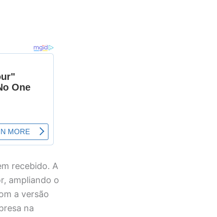
em recebido. A
or, ampliando o
com a versão
mpresa na