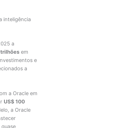
 inteligência
2025 a
trilhões
em
 investimentos e
recionados a
com a Oracle em
ar
US$ 100
elo, a Oracle
stecer
s quase