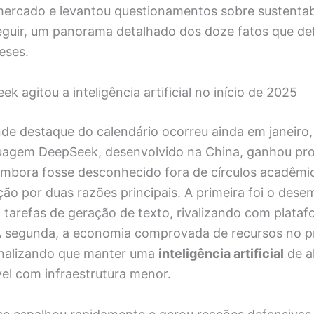
ercado e levantou questionamentos sobre sustentab
eguir, um panorama detalhado dos doze fatos que de
eses.
 agitou a inteligência artificial no início de 2025
nde destaque do calendário ocorreu ainda em janeiro
uagem DeepSeek, desenvolvido na China, ganhou pr
 Embora fosse desconhecido fora de círculos acadêmi
ão por duas razões principais. A primeira foi o des
 tarefas de geração de texto, rivalizando com plata
A segunda, a economia comprovada de recursos no p
inalizando que manter uma
inteligência artificial
de al
vel com infraestrutura menor.