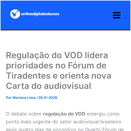
Ir
para
o
conteúdo
Regulação do VOD lidera
prioridades no Fórum de
Tiradentes e orienta nova
Carta do audiovisual
Por
Mariana Lima
/
29.01.2026
O debate sobre
regulação do VOD
emergiu como
ponto mais urgente do setor audiovisual brasileiro
após quatro dias de encontros no Quarto Fórum de