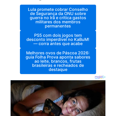
Lula promete cobrar Conselho
de Segurança da ONU sobre
guerra no Irã e critica gastos
militares dos membros
permanentes
PS5 com dois jogos tem
desconto imperdível no KaBuM!
— corra antes que acabe
Melhores ovos de Páscoa 2026:
guia Folha Prova aponta sabores
ao leite, brancos, frutas
brasileiras e recheados de
destaque