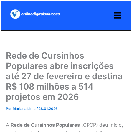
Ir
para
o
conteúdo
Rede de Cursinhos
Populares abre inscrições
até 27 de fevereiro e destina
R$ 108 milhões a 514
projetos em 2026
Por
Mariana Lima
/
28.01.2026
A
Rede de Cursinhos Populares
(CPOP) deu início,