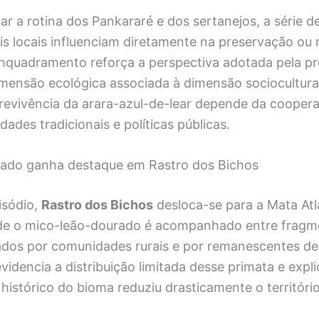
ar a rotina dos Pankararé e dos sertanejos, a série
ais locais influenciam diretamente na preservação ou 
enquadramento reforça a perspectiva adotada pela p
imensão ecológica associada à dimensão sociocultura
brevivência da arara-azul-de-lear depende da cooper
dades tradicionais e políticas públicas.
ado ganha destaque em Rastro dos Bichos
isódio,
Rastro dos Bichos
desloca-se para a Mata Atl
de o mico-leão-dourado é acompanhado entre fragm
rados por comunidades rurais e por remanescentes de
idencia a distribuição limitada desse primata e expl
stórico do bioma reduziu drasticamente o território