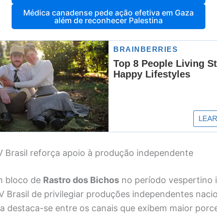
Médica canadense pede ação efetiva em Gaza
além de reconhecer Palestina
 Brasil reforça apoio à produção independente
m bloco de
Rastro dos Bichos
no período vespertino 
V Brasil de privilegiar produções independentes nacio
ca destaca-se entre os canais que exibem maior porc