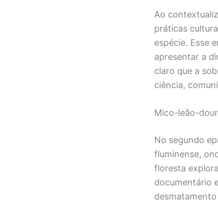
Ao contextualiz
práticas cultur
espécie. Esse 
apresentar a d
claro que a so
ciência, comuni
Mico-leão-dour
No segundo ep
fluminense, on
floresta explo
documentário ev
desmatamento hi