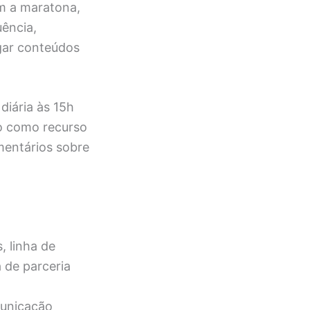
om a maratona,
uência,
gar conteúdos
diária às 15h
ão como recurso
mentários sobre
, linha de
 de parceria
municação