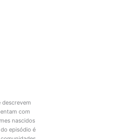
 e descrevem
ementam com
imes nascidos
do episódio é
as comunidades