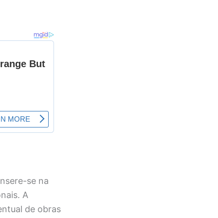
insere-se na
nais. A
entual de obras