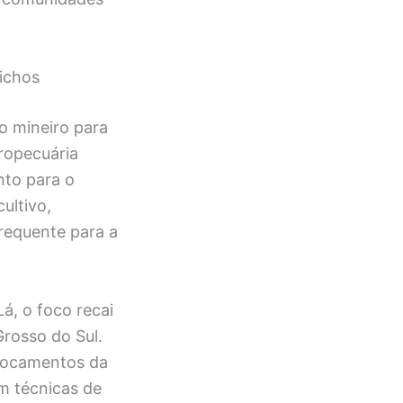
ichos
o mineiro para
ropecuária
nto para o
ultivo,
requente para a
á, o foco recai
Grosso do Sul.
slocamentos da
m técnicas de