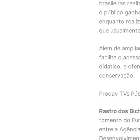
brasileiras re
o público ganh
enquanto reali
que usualmente 
Além de ampliar
facilita o aces
didático, e of
conservação.
Prodav TVs Púb
Rastro dos Bic
fomento do Fund
entre a Agênci
Desenvolviment