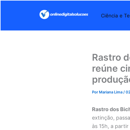
Ir
para
Ciência e Te
o
conteúdo
Rastro d
reúne ci
produçã
Por
Mariana Lima
/
02
Rastro dos Bic
extinção, passa
às 15h, a parti