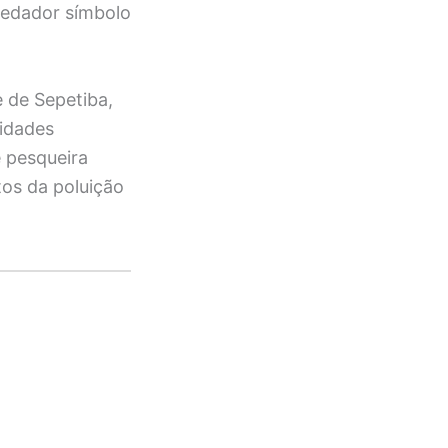
redador símbolo
 de Sepetiba,
nidades
e pesqueira
tos da poluição