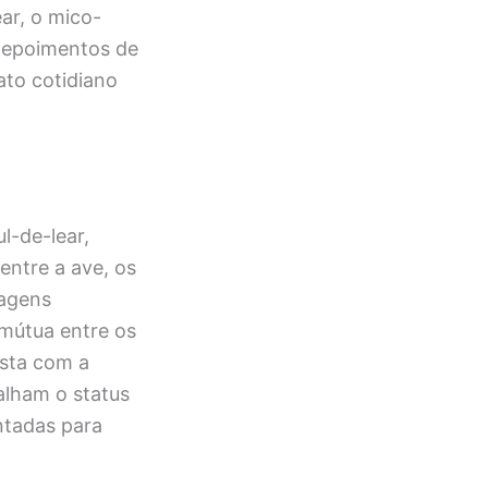
ar, o mico-
 depoimentos de
to cotidiano
l-de-lear,
 entre a ave, os
magens
 mútua entre os
asta com a
alham o status
ntadas para