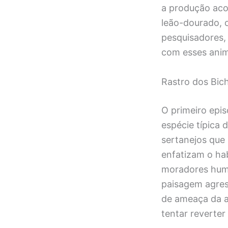
a produção aco
leão-dourado, 
pesquisadores,
com esses anim
Rastro dos Bich
O primeiro epi
espécie típica 
sertanejos que
enfatizam o ha
moradores huma
paisagem agrest
de ameaça da a
tentar reverter