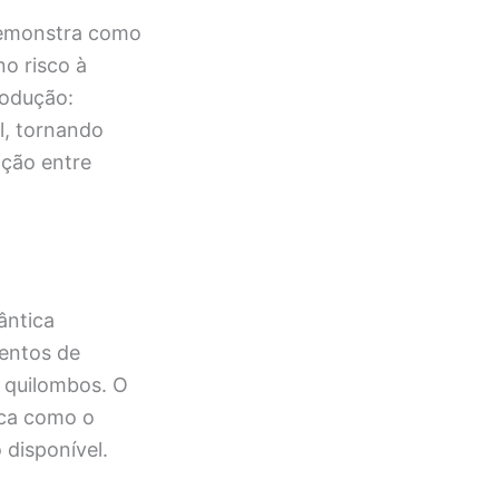
 demonstra como
no risco à
rodução:
l, tornando
ação entre
ântica
entos de
 quilombos. O
ica como o
 disponível.