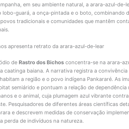
mpanha, em seu ambiente natural, a arara-azul-de-le
o lobo-guará, a onça-pintada e o boto, combinando
 povos tradicionais e comunidades que mantêm conta
ais.
os apresenta retrato da arara-azul-de-lear
sódio de
Rastro dos Bichos
concentra-se na arara-azu
da caatinga baiana. A narrativa registra a convivência
 habitam a região e o povo indígena Pankararé. As i
bitat semiárido e pontuam a relação de dependência
nos e o animal, cuja plumagem azul vibrante contr
e. Pesquisadores de diferentes áreas científicas det
rara e descrevem medidas de conservação impleme
 a perda de indivíduos na natureza.