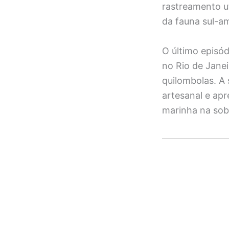
rastreamento u
da fauna sul-a
O último episó
no Rio de Jane
quilombolas. A 
artesanal e ap
marinha na sob