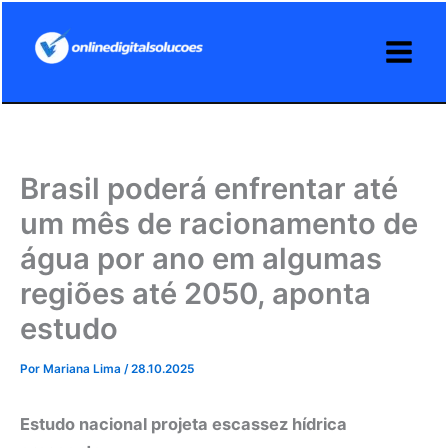
Ir
para
o
conteúdo
Brasil poderá enfrentar até
um mês de racionamento de
água por ano em algumas
regiões até 2050, aponta
estudo
Por
Mariana Lima
/
28.10.2025
Estudo nacional projeta escassez hídrica