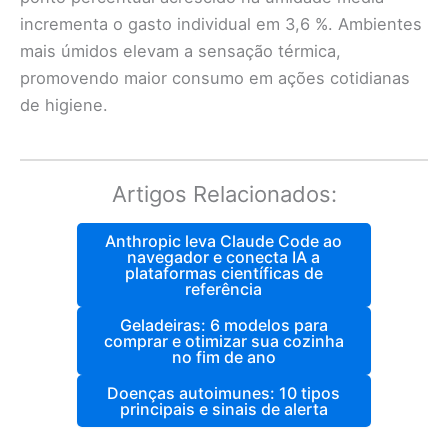
incrementa o gasto individual em 3,6 %. Ambientes
mais úmidos elevam a sensação térmica,
promovendo maior consumo em ações cotidianas
de higiene.
Artigos Relacionados:
Anthropic leva Claude Code ao
navegador e conecta IA a
plataformas científicas de
referência
Geladeiras: 6 modelos para
comprar e otimizar sua cozinha
no fim de ano
Doenças autoimunes: 10 tipos
principais e sinais de alerta