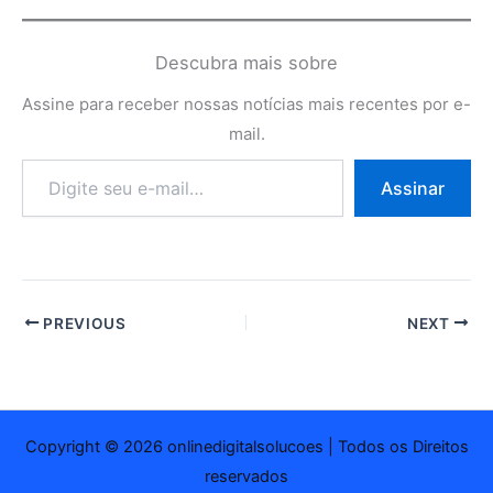
Descubra mais sobre
Assine para receber nossas notícias mais recentes por e-
mail.
Digite
Assinar
seu
e-
mail…
PREVIOUS
NEXT
Copyright © 2026 onlinedigitalsolucoes | Todos os Direitos
reservados