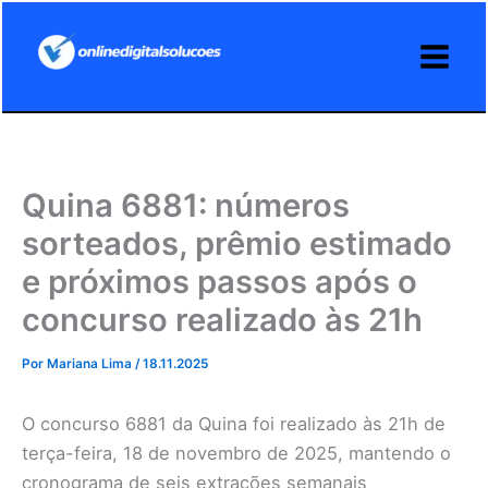
Ir
para
o
conteúdo
Quina 6881: números
sorteados, prêmio estimado
e próximos passos após o
concurso realizado às 21h
Por
Mariana Lima
/
18.11.2025
O concurso 6881 da Quina foi realizado às 21h de
terça-feira, 18 de novembro de 2025, mantendo o
cronograma de seis extrações semanais