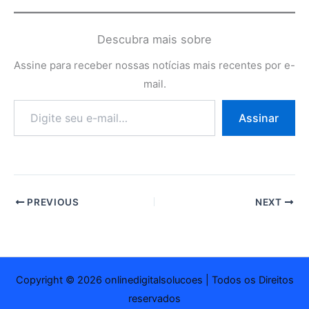
Descubra mais sobre
Assine para receber nossas notícias mais recentes por e-
mail.
Digite
Assinar
seu
e-
mail…
PREVIOUS
NEXT
Copyright © 2026 onlinedigitalsolucoes | Todos os Direitos
reservados