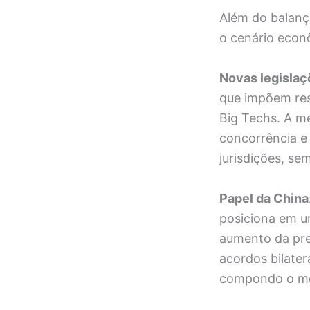
Além do balanç
o cenário econ
Novas legislaç
que impõem res
Big Techs. A m
concorrência e
jurisdições, se
Papel da China
posiciona em u
aumento da pre
acordos bilater
compondo o mos