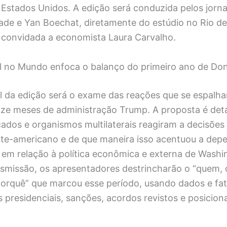
Estados Unidos. A edição será conduzida pelos jornal
ade e Yan Boechat, diretamente do estúdio no Rio de
convidada a economista Laura Carvalho.
l no Mundo enfoca o balanço do primeiro ano de Do
al da edição será o exame das reações que se espalh
e meses de administração Trump. A proposta é det
ados e organismos multilaterais reagiram a decisões
te-americano e de que maneira isso acentuou a dep
s em relação à política econômica e externa de Washi
nsmissão, os apresentadores destrincharão o “quem, 
orquê” que marcou esse período, usando dados e fa
as presidenciais, sanções, acordos revistos e posicio