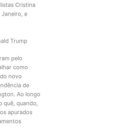
istas Cristina
 Janeiro, e
nald Trump
aram pelo
alhar como
 do novo
endência de
ngton. Ao longo
o quê, quando,
tos apurados
namentos