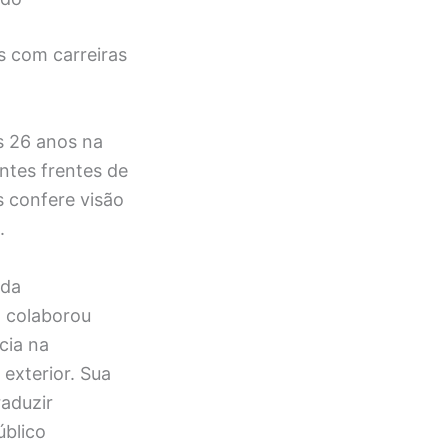
s com carreiras
s 26 anos na
tes frentes de
 confere visão
.
 da
 colaborou
cia na
exterior. Sua
raduzir
blico