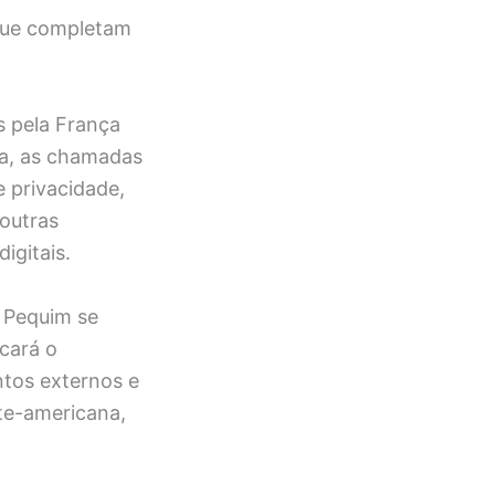
 que completam
s pela França
ia, as chamadas
 privacidade,
outras
igitais.
 Pequim se
cará o
tos externos e
rte-americana,