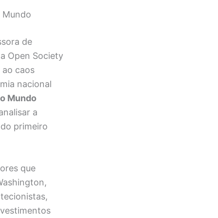
no Mundo
ssora de
da Open Society
m ao caos
omia nacional
no Mundo
nalisar a
do primeiro
tores que
Washington,
ecionistas,
nvestimentos