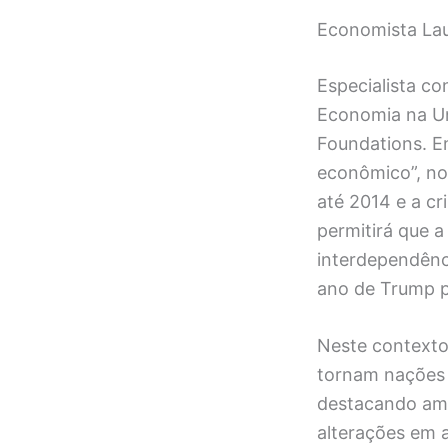
Economista Lau
Especialista c
Economia na Un
Foundations. Em
econômico”, no
até 2014 e a cr
permitirá que a
interdependên
ano de Trump pa
Neste contexto
tornam nações 
destacando ame
alterações em 