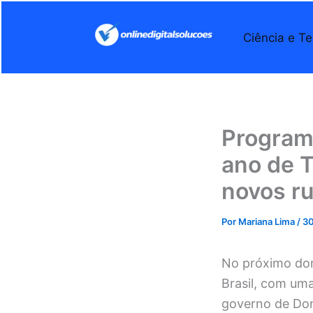
Ir
para
Ciência e Te
o
conteúdo
Program
ano de 
novos r
Por
Mariana Lima
/
30
No próximo do
Brasil, com um
governo de Don