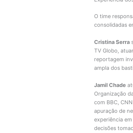
O time responsá
consolidadas em
Cristina Serra
s
TV Globo, atua
reportagem inv
ampla dos basti
Jamil Chade
at
Organização da
com BBC, CNN, G
apuração de neg
experiência em 
decisões toma