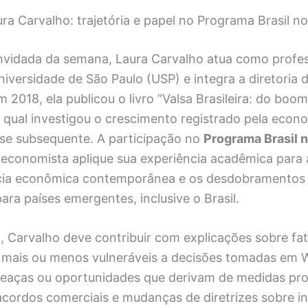
ra Carvalho: trajetória e papel no Programa Brasil 
onvidada da semana, Laura Carvalho atua como profe
iversidade de São Paulo (USP) e integra a diretoria 
 2018, ela publicou o livro “Valsa Brasileira: do boo
 qual investigou o crescimento registrado pela econ
ise subsequente. A participação no
Programa Brasil 
 economista aplique sua experiência acadêmica para a
cia econômica contemporânea e os desdobramentos 
ra países emergentes, inclusive o Brasil.
, Carvalho deve contribuir com explicações sobre fa
mais ou menos vulneráveis a decisões tomadas em 
aças ou oportunidades que derivam de medidas prot
acordos comerciais e mudanças de diretrizes sobre i