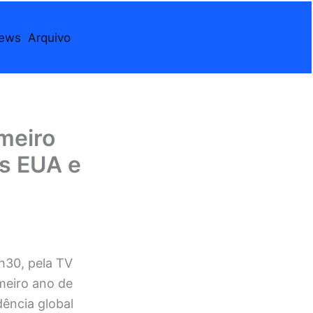
iews
Arquivo
meiro
os EUA e
9h30, pela TV
meiro ano de
ência global