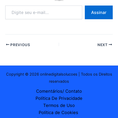
Digite
Assinar
seu
e-
mail…
PREVIOUS
NEXT
Copyright © 2026 onlinedigitalsolucoes | Todos os Direitos
reservados
Comentários/ Contato
Política De Privacidade
Termos de Uso
Política de Cookies