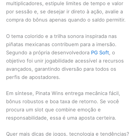
multiplicadores, estipule limites de tempo e valor
por sessão e, se desejar ir direto à ação, avalie a
compra do bônus apenas quando o saldo permitir.
O tema colorido e a trilha sonora inspirada nas
piñatas mexicanas contribuem para a imersão.
Segundo a própria desenvolvedora
PG Soft
, o
objetivo foi unir jogabilidade acessível a recursos
avançados, garantindo diversão para todos os
perfis de apostadores.
Em síntese, Pinata Wins entrega mecânica fácil,
bônus robustos e boa taxa de retorno. Se você
procura um slot que combine emoção e
responsabilidade, essa é uma aposta certeira.
Quer mais dicas de jogos, tecnologia e tendências?