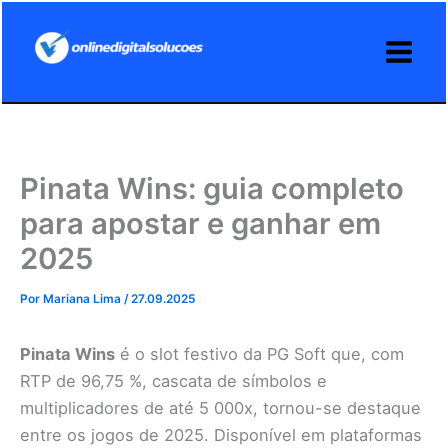
Ir
para
o
conteúdo
Pinata Wins: guia completo
para apostar e ganhar em
2025
Por
Mariana Lima
/
27.09.2025
Pinata Wins
é o slot festivo da PG Soft que, com
RTP de 96,75 %, cascata de símbolos e
multiplicadores de até 5 000x, tornou-se destaque
entre os jogos de 2025. Disponível em plataformas