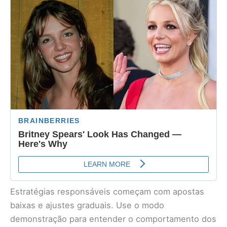
Estratégias responsáveis começam com apostas
baixas e ajustes graduais. Use o modo
demonstração para entender o comportamento dos