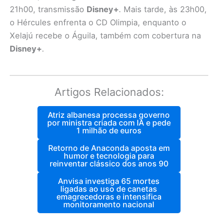
21h00, transmissão
Disney+
. Mais tarde, às 23h00,
o Hércules enfrenta o CD Olimpia, enquanto o
Xelajú recebe o Águila, também com cobertura na
Disney+
.
Artigos Relacionados:
Atriz albanesa processa governo
por ministra criada com IA e pede
1 milhão de euros
Retorno de Anaconda aposta em
humor e tecnologia para
reinventar clássico dos anos 90
Anvisa investiga 65 mortes
ligadas ao uso de canetas
emagrecedoras e intensifica
monitoramento nacional