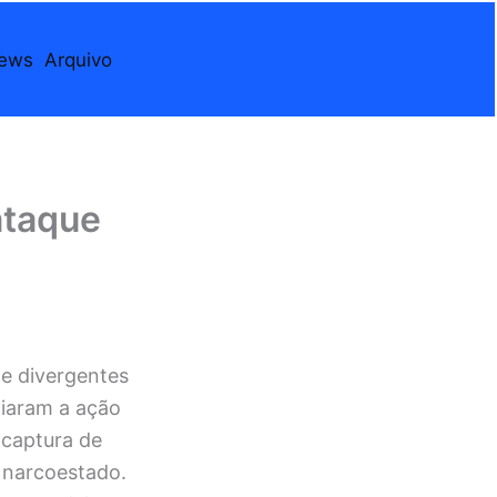
iews
Arquivo
ataque
e divergentes
diaram a ação
 captura de
 narcoestado.