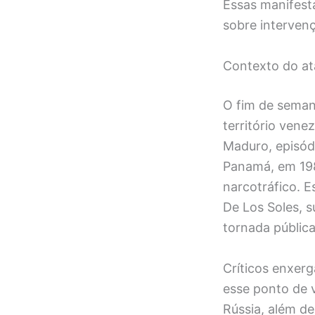
Essas manifest
sobre intervenç
Contexto do at
O fim de seman
território vene
Maduro, episód
Panamá, em 1989
narcotráfico. E
De Los Soles, 
tornada pública
Críticos enxer
esse ponto de v
Rússia, além de