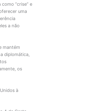
a como “crise” e
 oferecer uma
ferência
eles a não
ile mantém
ha diplomática,
itos
tamente, os
 Unidos à