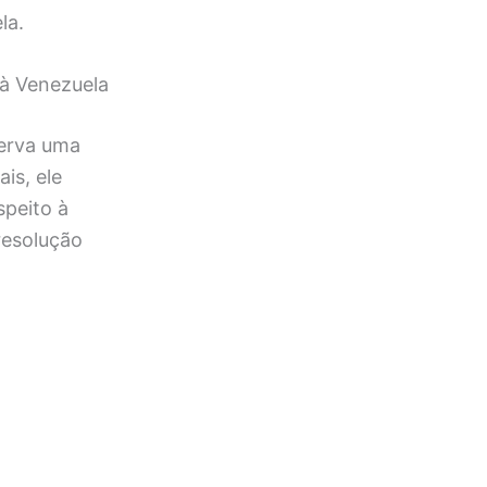
la.
 à Venezuela
serva uma
is, ele
peito à
 resolução