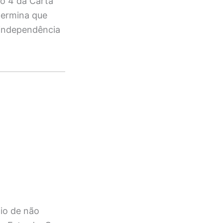
fo 4 da Carta
termina que
u independência
io de não