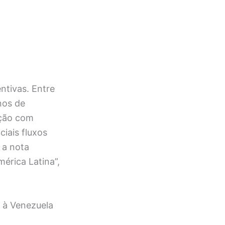
ntivas. Entre
nos de
ação com
ciais fluxos
 a nota
érica Latina”,
s à Venezuela