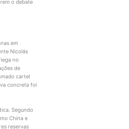
brem o debate
anas em
ente Nicolás
riega no
sações de
hamado cartel
va concreta foi
tica. Segundo
como China e
res reservas