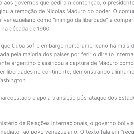
 aos governos que pediram contenção, o presidente
ogiou a remoção de Nicolás Maduro do poder. O comun
der venezuelano como “inimigo da liberdade” e compar
a na década de 1960.
u que Cuba sofre embargo norte-americano há mais d
a pela maioria dos países por ferir o direito interna
ente argentino classificou a captura de Maduro como
cer liberdades no continente, demonstrando alinham
Washington.
m narcoestado e apoia transição pós-ataque dos Estad
istério de Relações Internacionais, o governo boliv
 imediato” ao povo venezuelano. O texto fala em “rec