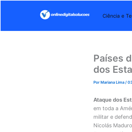
Ir
para
Ciência e Te
o
conteúdo
Países d
dos Est
Por
Mariana Lima
/
03
Ataque dos Es
em toda a Amér
militar e defen
Nicolás Maduro