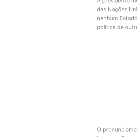
A presidente m
das Nações Uni
nenhum Estado d
política de outr
O pronunciamen