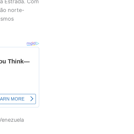
na Estrada. Com
ção norte-
ismos
 Venezuela