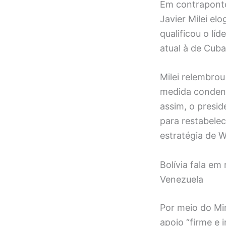
Em contraponto
Javier Milei el
qualificou o lí
atual à de Cub
Milei relembro
medida condenad
assim, o presid
para restabele
estratégia de 
Bolívia fala e
Venezuela
Por meio do Min
apoio “firme e