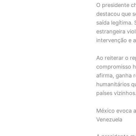
O presidente ch
destacou que so
saída legítima.
estrangeira vio
intervenção e a
Ao reiterar o 
compromisso his
afirma, ganha r
humanitários q
países vizinhos
México evoca a
Venezuela