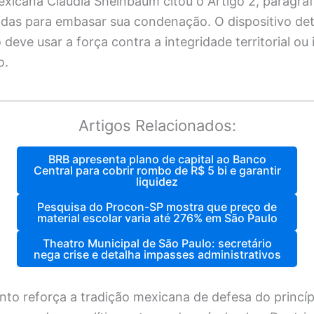
exicana Claudia Sheinbaum citou o Artigo 2, parágra
das para embasar sua condenação. O dispositivo de
eve usar a força contra a integridade territorial o
o.
Artigos Relacionados:
BRB apresenta plano de capital ao Banco
Central para cobrir rombo de R$ 5 bi e garantir
liquidez
Pesquisa do Procon-SP mostra que preço de
material escolar varia até 276% em São Paulo
Theatro Municipal de São Paulo: secretário
nega crise e detalha impasses administrativos
to reforça a tradição mexicana de defesa do princíp