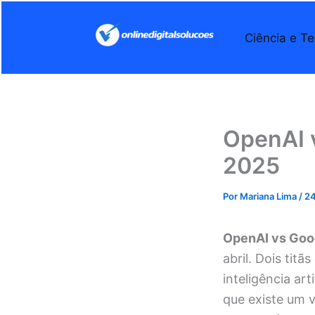
Ir
para
Ciência e Te
o
conteúdo
OpenAI v
2025
Por
Mariana Lima
/
2
OpenAI vs Goog
abril. Dois ti
inteligência ar
que existe um 