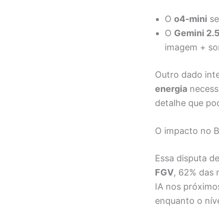
O
o4-mini
se
O
Gemini 2.5
imagem + s
Outro dado int
energia
necessá
detalhe que pod
O impacto no Br
Essa disputa d
FGV
, 62% das 
IA nos próximo
enquanto o níve