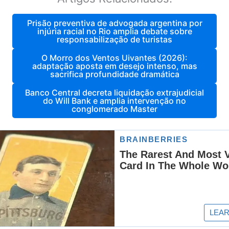
Prisão preventiva de advogada argentina por
injúria racial no Rio amplia debate sobre
responsabilização de turistas
O Morro dos Ventos Uivantes (2026):
adaptação aposta em desejo intenso, mas
sacrifica profundidade dramática
Banco Central decreta liquidação extrajudicial
do Will Bank e amplia intervenção no
conglomerado Master