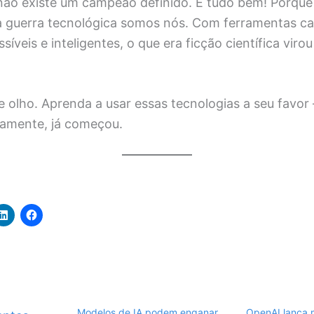
não existe um campeão definido. E tudo bem! Porque
 guerra tecnológica somos nós. Com ferramentas ca
síveis e inteligentes, o que era ficção científica viro
e olho. Aprenda a usar essas tecnologias a seu favo
ivamente, já começou.
Modelos de IA podem enganar
OpenAI lança 