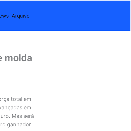
iews
Arquivo
e molda
rça total em
 avançadas em
uturo. Mas será
eiro ganhador