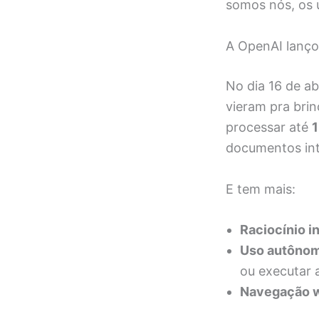
somos nós, os 
A OpenAI lanço
No dia 16 de a
vieram pra brin
processar até
1
documentos inte
E tem mais:
Raciocínio i
Uso autônom
ou executar 
Navegação w