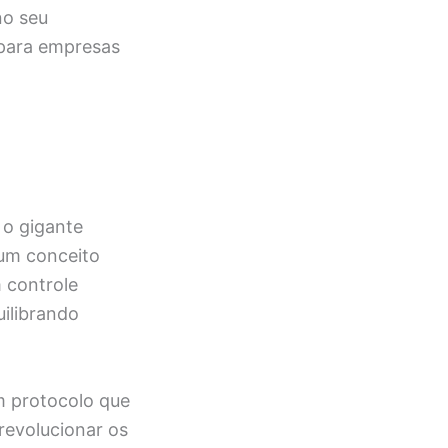
no seu
 para empresas
, o gigante
 um conceito
 controle
uilibrando
m protocolo que
revolucionar os