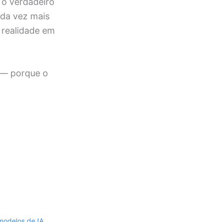
 o verdadeiro
da vez mais
u realidade em
r — porque o
modelos de IA