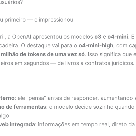
usuários?
u primeiro — e impressionou
bril, a OpenAI apresentou os modelos
o3
e
o4-mini
. E
cadeira. O destaque vai para o
o4-mini-high
, com ca
 milhão de tokens de uma vez só
. Isso significa que 
iros em segundos — de livros a contratos jurídicos.
nterno
: ele “pensa” antes de responder, aumentando 
o de ferramentas
: o modelo decide sozinho quando 
algo
eb integrada
: informações em tempo real, direto da