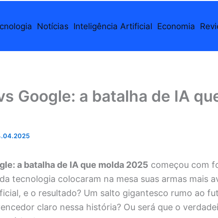
cnologia
Notícias
Inteligência Artificial
Economia
Rev
s Google: a batalha de IA qu
4.04.2025
le: a batalha de IA que molda 2025
começou com fo
tãs da tecnologia colocaram na mesa suas armas mais
tificial, e o resultado? Um salto gigantesco rumo ao f
vencedor claro nessa história? Ou será que o verdad