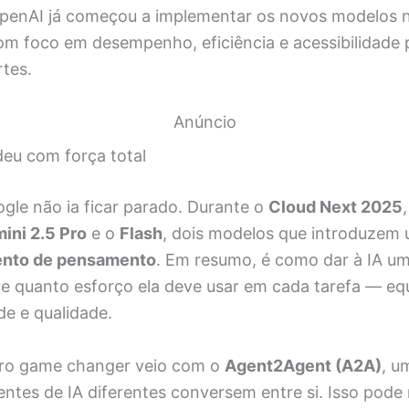
OpenAI já começou a implementar os novos modelos 
om foco em desempenho, eficiência e acessibilidade
rtes.
Anúncio
eu com força total
gle não ia ficar parado. Durante o
Cloud Next 2025
ini 2.5 Pro
e o
Flash
, dois modelos que introduzem
nto de pensamento
. Em resumo, é como dar à IA um
re quanto esforço ela deve usar em cada tarefa — eq
de e qualidade.
iro game changer veio com o
Agent2Agent (A2A)
, u
ntes de IA diferentes conversem entre si. Isso pode 