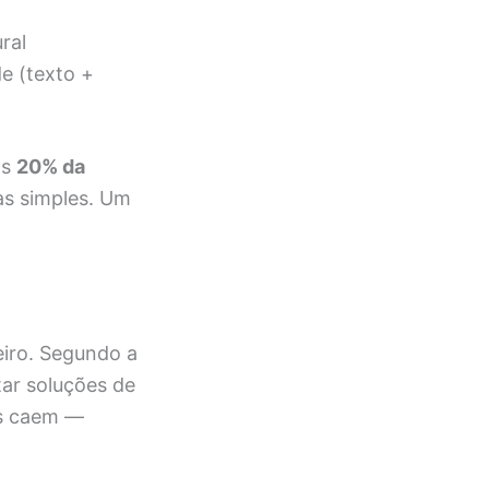
ral
e (texto +
as
20% da
as simples. Um
eiro. Segundo a
ar soluções de
os caem —