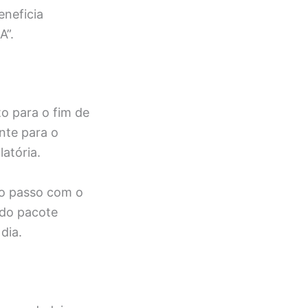
neficia
A”.
to para o fim de
nte para o
atória.
ro passo com o
 do pacote
dia.