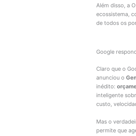
Além disso, a 
ecossistema, c
de todos os po
Google respond
Claro que o Goo
anunciou o
Gem
inédito:
orçame
inteligente sob
custo, velocida
Mas o verdade
permite que age