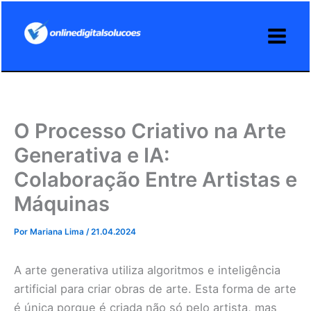
Ir
para
o
conteúdo
O Processo Criativo na Arte
Generativa e IA:
Colaboração Entre Artistas e
Máquinas
Por
Mariana Lima
/
21.04.2024
A arte generativa utiliza algoritmos e inteligência
artificial para criar obras de arte. Esta forma de arte
é única porque é criada não só pelo artista, mas