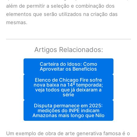
além de permitir a seleção e combinação dos
elementos que serão utilizados na criação das
mesmas.
Artigos Relacionados:
Carteira do Idoso: Como
Aproveitar os Benefícios
Elenco de Chicago Fire sofre
nova baixa na 14ª temporada;
veja todos que já deixaram a
série
Disputa permanece em 2025:
medições do INPE indicam
Amazonas mais longo que Nilo
Um exemplo de obra de arte generativa famosa é o