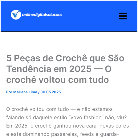
Ir
para
o
conteúdo
5 Peças de Crochê que São
Tendência em 2025 — O
crochê voltou com tudo
Por
Mariana Lima
/
30.05.2025
O crochê voltou com tudo — e não estamos
falando só daquele estilo “vovó fashion” não, viu?
Em 2025, o crochê ganhou nova cara, novas cores
e está dominando passarelas, feeds e guarda-