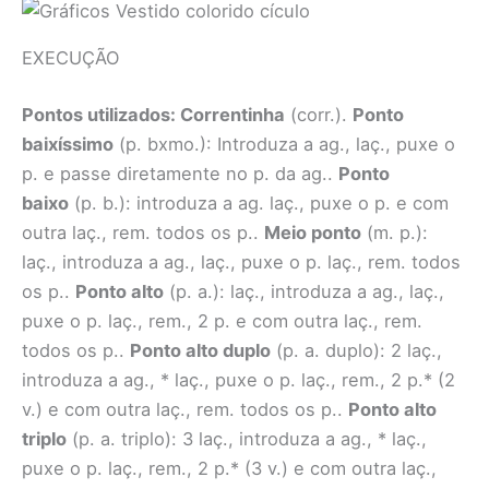
EXECUÇÃO
Pontos utilizados:
Correntinha
(corr.).
Ponto
baixíssimo
(p. bxmo.): Introduza a ag., laç., puxe o
p. e passe diretamente no p. da ag..
Ponto
baixo
(p. b.): introduza a ag. laç., puxe o p. e com
outra laç., rem. todos os p..
Meio ponto
(m. p.):
laç., introduza a ag., laç., puxe o p. laç., rem. todos
os p..
Ponto alto
(p. a.): laç., introduza a ag., laç.,
puxe o p. laç., rem., 2 p. e com outra laç., rem.
todos os p..
Ponto alto duplo
(p. a. duplo): 2 laç.,
introduza a ag., * laç., puxe o p. laç., rem., 2 p.* (2
v.) e com outra laç., rem. todos os p..
Ponto alto
triplo
(p. a. triplo): 3 laç., introduza a ag., * laç.,
puxe o p. laç., rem., 2 p.* (3 v.) e com outra laç.,