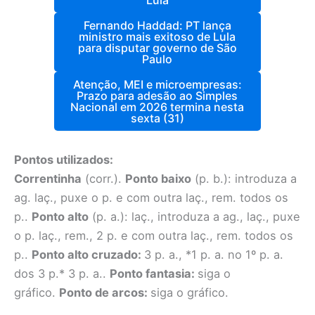
Lula
Fernando Haddad: PT lança
ministro mais exitoso de Lula
para disputar governo de São
Paulo
Atenção, MEI e microempresas:
Prazo para adesão ao Simples
Nacional em 2026 termina nesta
sexta (31)
Pontos utilizados:
Correntinha
(corr.).
Ponto baixo
(p. b.): introduza a
ag. laç., puxe o p. e com outra laç., rem. todos os
p..
Ponto alto
(p. a.): laç., introduza a ag., laç., puxe
o p. laç., rem., 2 p. e com outra laç., rem. todos os
p..
Ponto alto cruzado:
3 p. a., *1 p. a. no 1º p. a.
dos 3 p.* 3 p. a..
Ponto fantasia:
siga o
gráfico.
Ponto de arcos:
siga o gráfico.