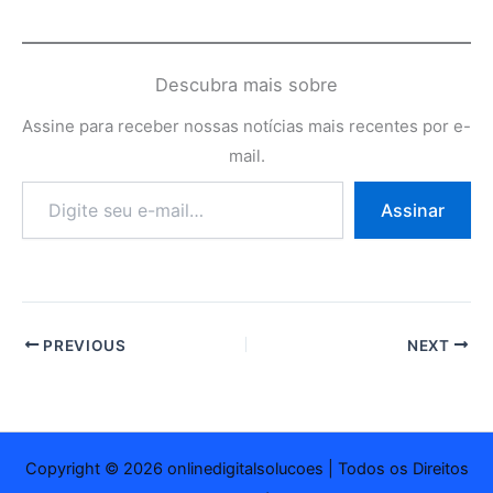
Descubra mais sobre
Assine para receber nossas notícias mais recentes por e-
mail.
Digite
Assinar
seu
e-
mail…
PREVIOUS
NEXT
Copyright © 2026 onlinedigitalsolucoes | Todos os Direitos