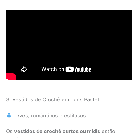
3. Vestidos de Crochê em Tons Pastel
Leves, românticos e estilosos
Os
vestidos de crochê curtos ou midis
estão