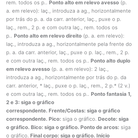
rem. todos os p..
Ponto alto em relevo avesso
(p.
a. em relevo): laç., introduza a ag., horizontalmente
por trás do p. a. da carr. anterior, laç., puxe o p.
laç., rem., 2 p. e com outra laç., rem. todos os
p..
Ponto alto em relevo direito
(p. a. em relevo):
laç., introduza a ag., horizontalmente pela frente do
p. a. da carr. anterior, laç., puxe o p. laç., rem., 2 p.
e com outra laç., rem. todos os p..
Ponto alto duplo
em relevo avesso
(p. a. em relevo): 2 laç.,
introduza a ag., horizontalmente por trás do p. da
carr. anterior, * laç., puxe o p. laç., rem., 2 p.* (2 v.)
e com outra laç., rem. todos os p..
Ponto fantasia 1,
2 e 3:
siga o gráfico
correspondente.
Frente/Costas:
siga o gráfico
correspondente.
Pico:
siga o gráfico.
Decote:
siga
o gráfico.
Bico:
siga o gráfico.
Ponto de arcos:
siga
o gráfico.
Final corpo:
siga o gráfico.
Início