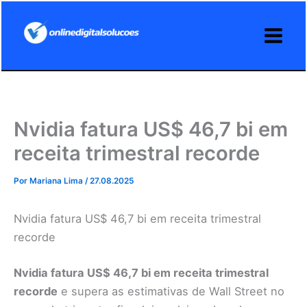
Ir
para
o
conteúdo
Nvidia fatura US$ 46,7 bi em
receita trimestral recorde
Por
Mariana Lima
/
27.08.2025
Nvidia fatura US$ 46,7 bi em receita trimestral
recorde
Nvidia fatura US$ 46,7 bi em receita trimestral
recorde
e supera as estimativas de Wall Street no