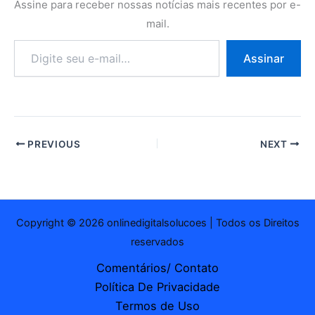
Assine para receber nossas notícias mais recentes por e-
mail.
Digite
Assinar
seu
e-
mail…
PREVIOUS
NEXT
Copyright © 2026 onlinedigitalsolucoes | Todos os Direitos
reservados
Comentários/ Contato
Política De Privacidade
Termos de Uso