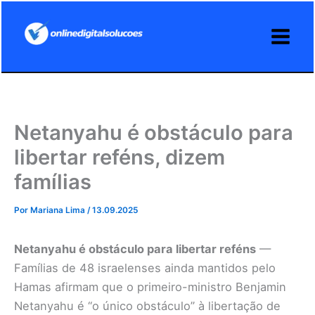
Ir
para
o
conteúdo
Netanyahu é obstáculo para
libertar reféns, dizem
famílias
Por
Mariana Lima
/
13.09.2025
Netanyahu é obstáculo para libertar reféns
—
Famílias de 48 israelenses ainda mantidos pelo
Hamas afirmam que o primeiro-ministro Benjamin
Netanyahu é “o único obstáculo” à libertação de