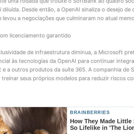
te uma rodada que trouxe o SoftBank ao quadro socie
i diluída. Desde então, a OpenAI sinaliza o desejo de d
ue levou a negociações que culminaram no atual mem
com licenciamento garantido
lusividade de infraestrutura diminua, a Microsoft pr
ncial às tecnologias da OpenAI para continuar integ
t e a outros produtos da suíte 365. A companhia de 
treinar seus próprios modelos para reduzir riscos co