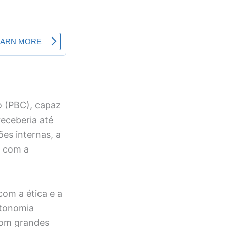
o (PBC), capaz
eceberia até
es internas, a
e com a
om a ética e a
utonomia
 com grandes