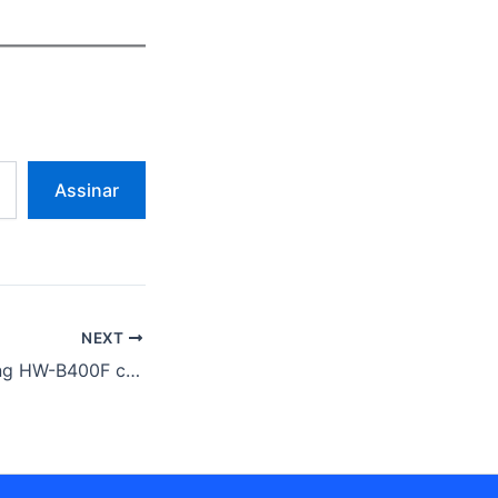
Assinar
NEXT
Soundbar Samsung HW-B400F cai para R$ 679 na Shopee