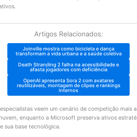
ativos.
Artigos Relacionados:
Joinville mostra como bicicleta e dança
transformam a vida urbana e a saúde coletiva
Death Stranding 2 falha na acessibilidade e
afasta jogadores com deficiência
OpenAI apresenta Sora 2 com avatares
reutilizáveis, montagem de clipes e rankings
internos
especialistas veem um cenário de competição mais a
nuvem, enquanto a Microsoft preserva ativos estraté
 sua base tecnológica.