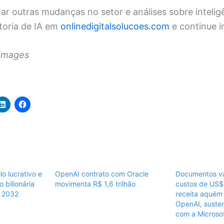
 outras mudanças no setor e análises sobre inteligênc
itoria de IA em
onlinedigitalsolucoes.com
e continue 
Images
o lucrativo e
OpenAI contrato com Oracle
Documentos v
 bilionária
movimenta R$ 1,6 trilhão
custos de US$ 
é 2032
receita aquém
OpenAI, susten
com a Microso