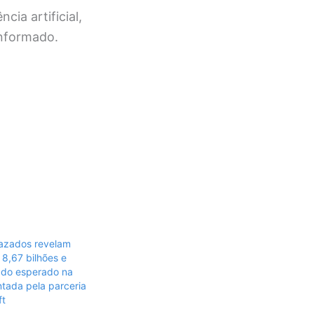
ia artificial,
informado.
azados revelam
8,67 bilhões e
 do esperado na
tada pela parceria
ft