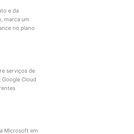
ato e da
m, marca um
vance no plano
e serviços de
m Google Cloud
rentes
la Microsoft em