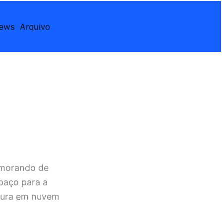
iews
Arquivo
e
emorando de
paço para a
utura em nuvem