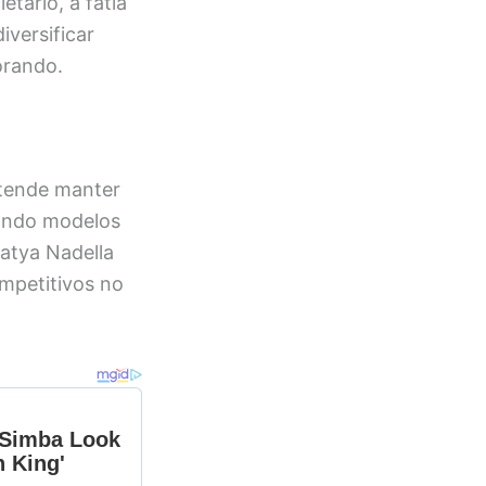
tário, a fatia
iversificar
orando.
etende manter
rando modelos
Satya Nadella
mpetitivos no