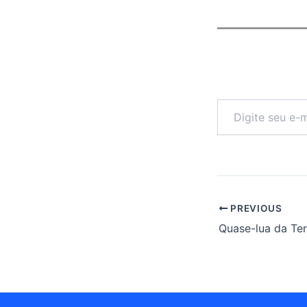
Digite
seu
e-
mail…
PREVIOUS