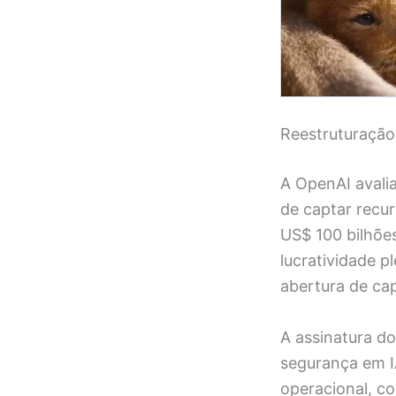
Reestruturação 
A OpenAI avali
de captar recu
US$ 100 bilhõe
lucratividade 
abertura de cap
A assinatura d
segurança em I
operacional, c