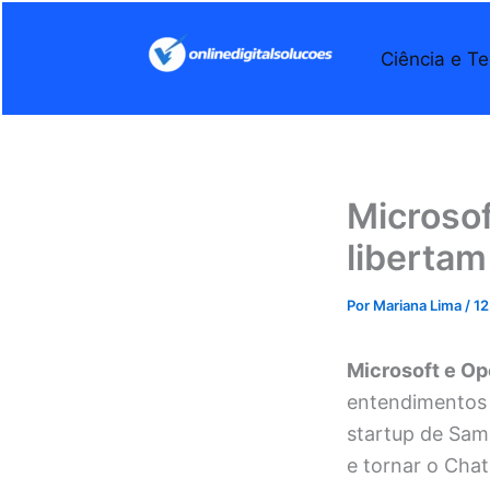
Ir
para
Ciência e Te
o
conteúdo
Microso
liberta
Por
Mariana Lima
/
12
Microsoft e O
entendimentos 
startup de Sam
e tornar o Cha