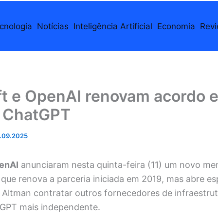
cnologia
Notícias
Inteligência Artificial
Economia
Rev
ft e OpenAI renovam acordo 
m ChatGPT
.09.2025
penAI
anunciaram nesta quinta-feira (11) um novo m
que renova a parceria iniciada em 2019, mas abre es
 Altman contratar outros fornecedores de infraestr
tGPT mais independente.