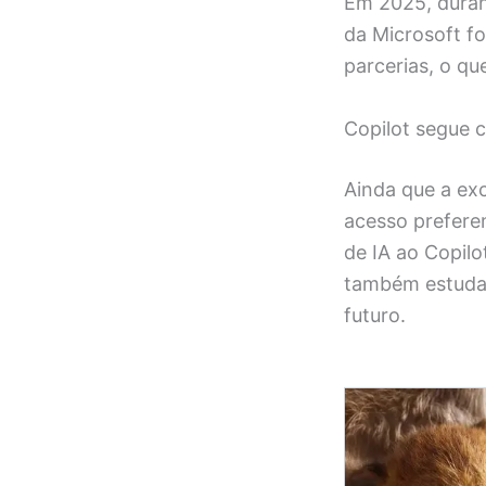
Em 2025, duran
da Microsoft fo
parcerias, o q
Copilot segue 
Ainda que a exc
acesso prefere
de IA ao Copilo
também estuda 
futuro.