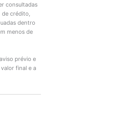
er consultadas
de crédito,
tuadas dentro
 em menos de
aviso prévio e
alor final e a