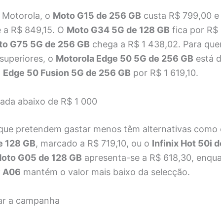
 Motorola, o
Moto G15 de 256 GB
custa R$ 799,00 e 
 a R$ 849,15. O
Moto G34 5G de 128 GB
fica por R$ 
to G75 5G de 256 GB
chega a R$ 1 438,02. Para qu
superiores, o
Motorola Edge 50 5G de 256 GB
está d
o
Edge 50 Fusion 5G de 256 GB
por R$ 1 619,10.
ada abaixo de R$ 1 000
que pretendem gastar menos têm alternativas como
e 128 GB
, marcado a R$ 719,10, ou o
Infinix Hot 50i 
oto G05 de 128 GB
apresenta-se a R$ 618,30, enqua
y A06
mantém o valor mais baixo da selecção.
ar a campanha