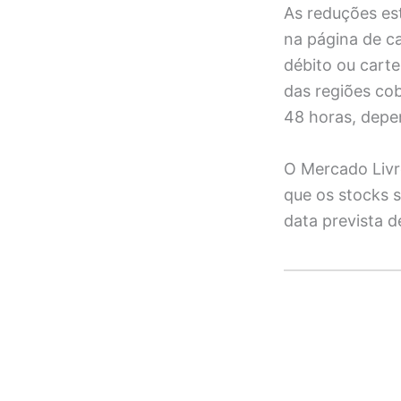
As reduções es
na página de c
débito ou cart
das regiões co
48 horas, depe
O Mercado Livr
que os stocks s
data prevista d