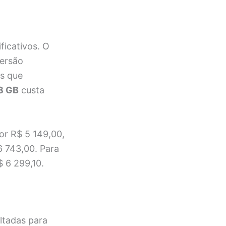
ficativos. O
versão
es que
28 GB
custa
or R$ 5 149,00,
6 743,00. Para
$ 6 299,10.
ltadas para