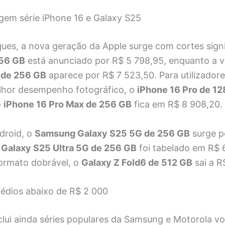
gem série iPhone 16 e Galaxy S25
ues, a nova geração da Apple surge com cortes signi
256 GB
está anunciado por R$ 5 798,95, enquanto a 
 de 256 GB
aparece por R$ 7 523,50. Para utilizador
lhor desempenho fotográfico, o
iPhone 16 Pro de 1
o
iPhone 16 Pro Max de 256 GB
fica em R$ 8 908,20.
droid, o
Samsung Galaxy S25 5G de 256 GB
surge p
o
Galaxy S25 Ultra 5G de 256 GB
foi tabelado em R$ 
ormato dobrável, o
Galaxy Z Fold6 de 512 GB
sai a R
édios abaixo de R$ 2 000
lui ainda séries populares da Samsung e Motorola vo