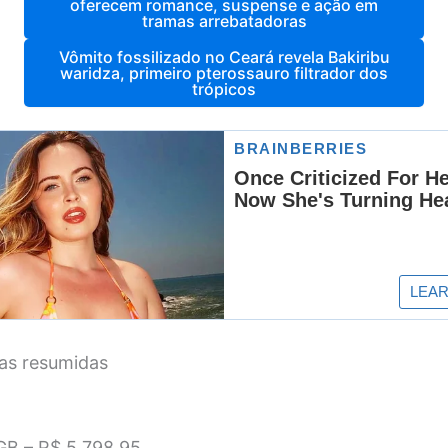
oferecem romance, suspense e ação em
tramas arrebatadoras
Vômito fossilizado no Ceará revela Bakiribu
waridza, primeiro pterossauro filtrador dos
trópicos
tas resumidas
GB – R$ 5 798,95