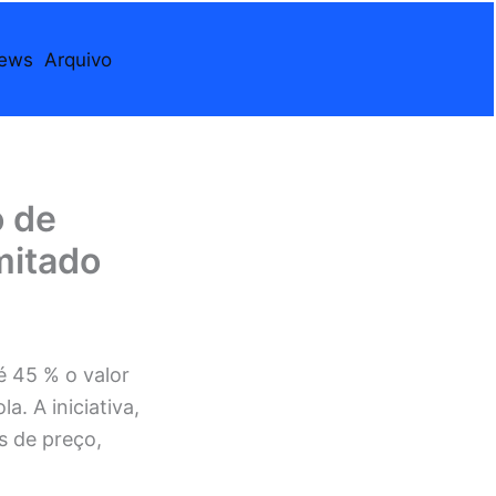
iews
Arquivo
o de
mitado
 45 % o valor
. A iniciativa,
s de preço,