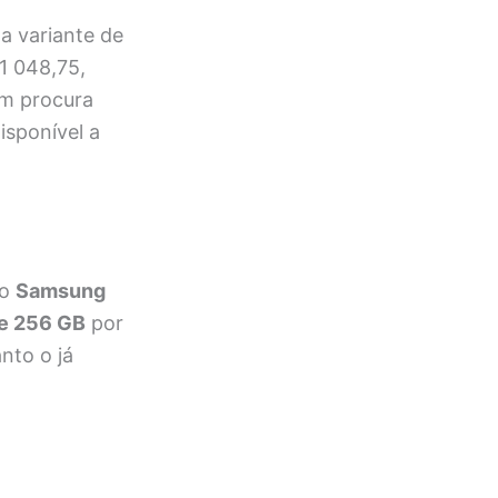
a variante de
1 048,75,
em procura
isponível a
 o
Samsung
de 256 GB
por
nto o já