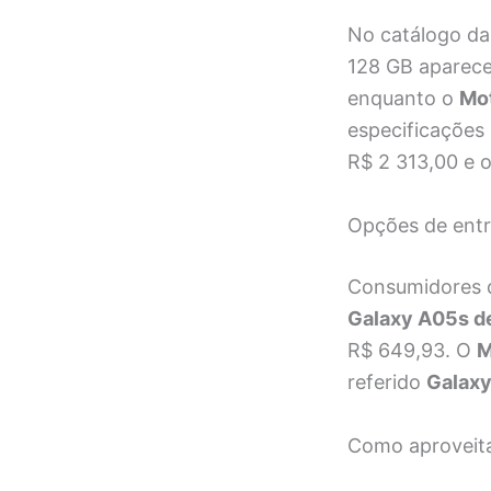
No catálogo da
128 GB aparece
enquanto o
Mo
especificações 
R$ 2 313,00 e 
Opções de entr
Consumidores 
Galaxy A05s d
R$ 649,93. O
M
referido
Galax
Como aproveit