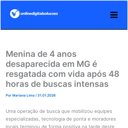
Ir
para
o
conteúdo
Menina de 4 anos
desaparecida em MG é
resgatada com vida após 48
horas de buscas intensas
Por
Mariana Lima
/
31.01.2026
Uma operação de busca que mobilizou equipes
especializadas, tecnologia de ponta e moradores
locais terminou de forma positiva na tarde deste