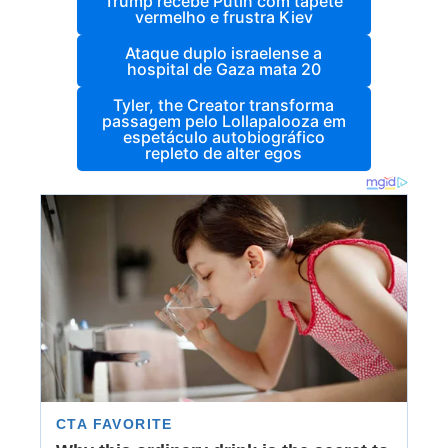
Trump recebe Putin com tapete
vermelho e frustra Kiev
Ataque duplo israelense a
hospital de Gaza mata 20
Tyler, the Creator transforma
passagem pelo Lollapalooza em
espetáculo autobiográfico
repleto de alter egos