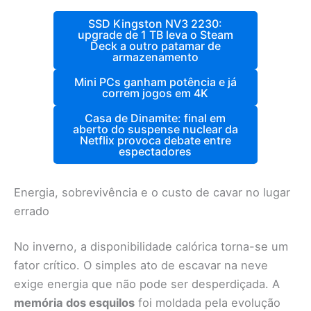
SSD Kingston NV3 2230:
upgrade de 1 TB leva o Steam
Deck a outro patamar de
armazenamento
Mini PCs ganham potência e já
correm jogos em 4K
Casa de Dinamite: final em
aberto do suspense nuclear da
Netflix provoca debate entre
espectadores
Energia, sobrevivência e o custo de cavar no lugar
errado
No inverno, a disponibilidade calórica torna-se um
fator crítico. O simples ato de escavar na neve
exige energia que não pode ser desperdiçada. A
memória dos esquilos
foi moldada pela evolução