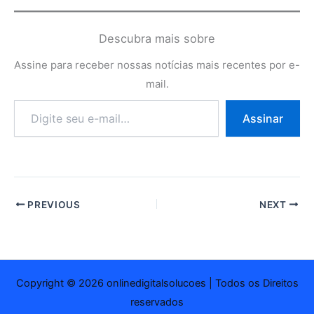
Descubra mais sobre
Assine para receber nossas notícias mais recentes por e-
mail.
Digite
Assinar
seu
e-
mail…
PREVIOUS
NEXT
Copyright © 2026 onlinedigitalsolucoes | Todos os Direitos
reservados