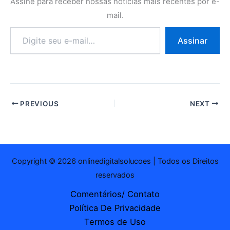
Assine para receber nossas notícias mais recentes por e-
mail.
Digite
Assinar
seu
e-
mail…
PREVIOUS
NEXT
Copyright © 2026 onlinedigitalsolucoes | Todos os Direitos
reservados
Comentários/ Contato
Política De Privacidade
Termos de Uso