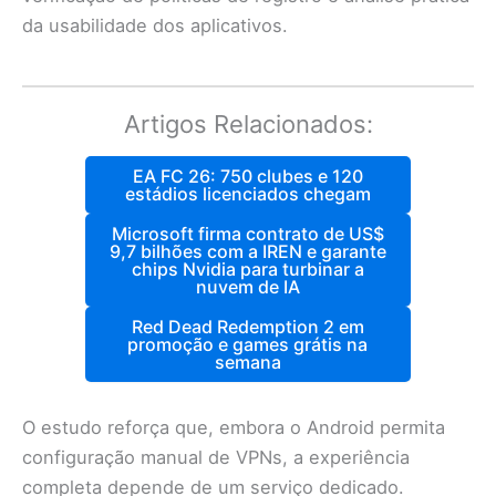
da usabilidade dos aplicativos.
Artigos Relacionados:
EA FC 26: 750 clubes e 120
estádios licenciados chegam
Microsoft firma contrato de US$
9,7 bilhões com a IREN e garante
chips Nvidia para turbinar a
nuvem de IA
Red Dead Redemption 2 em
promoção e games grátis na
semana
O estudo reforça que, embora o Android permita
configuração manual de VPNs, a experiência
completa depende de um serviço dedicado.