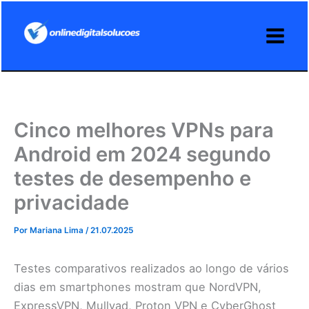
Ir
para
o
conteúdo
Cinco melhores VPNs para
Android em 2024 segundo
testes de desempenho e
privacidade
Por
Mariana Lima
/
21.07.2025
Testes comparativos realizados ao longo de vários
dias em smartphones mostram que NordVPN,
ExpressVPN, Mullvad, Proton VPN e CyberGhost