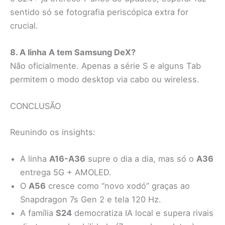
sentido só se fotografia periscópica extra for
crucial.
8. A linha A tem Samsung DeX?
Não oficialmente. Apenas a série S e alguns Tab
permitem o modo desktop via cabo ou wireless.
CONCLUSÃO
Reunindo os insights:
A linha
A16-A36
supre o dia a dia, mas só o
A36
entrega 5G + AMOLED.
O
A56
cresce como “novo xodó” graças ao
Snapdragon 7s Gen 2 e tela 120 Hz.
A família
S24
democratiza IA local e supera rivais