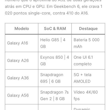
atrás em CPU e GPU. Em Geekbench 6, ele crava 1
020 pontos single-core, contra 410 do A16.
Modelo
SoC & RAM
Destaque
Helio G85 | 4
Bateria 5 000
Galaxy A16
GB
mAh
Exynos 850 | 4
One UI 6.1
Galaxy A26
GB
completo
Snapdragon
5G + tela
Galaxy A36
695 | 6 GB
AMOLED
Snapdragon 7s
Vídeo 4K/60
Galaxy A56
Gen 2 | 8 GB
fps
Dynamic