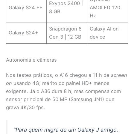
Exynos 2400 |
Galaxy S24 FE
AMOLED 120
8 GB
Hz
Snapdragon 8
Galaxy AI on-
Galaxy S24+
Gen 3 | 12 GB
device
Autonomia e câmeras
Nos testes práticos, o A16 chegou a 11 h de
screen
on
usando 4G; mérito do painel HD+ menos
exigente. Já o A36 dura 8 h, mas compensa com
sensor principal de 50 MP (Samsung JN1) que
grava 4K/30 fps.
“Para quem migra de um Galaxy J antigo,