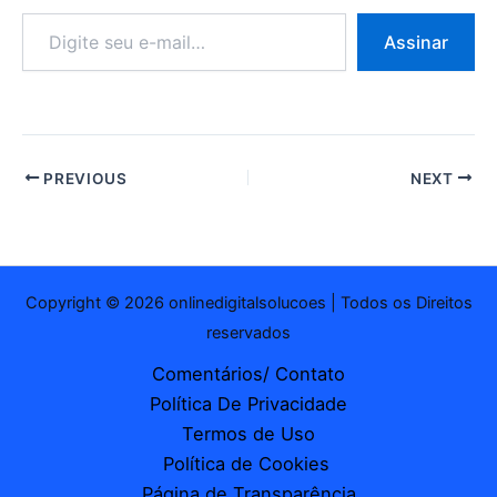
Digite
Assinar
seu
e-
mail…
PREVIOUS
NEXT
Copyright © 2026 onlinedigitalsolucoes | Todos os Direitos
reservados
Comentários/ Contato
Política De Privacidade
Termos de Uso
Política de Cookies
Página de Transparência