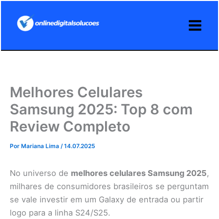
Ir
para
o
conteúdo
Melhores Celulares
Samsung 2025: Top 8 com
Review Completo
Por
Mariana Lima
/
14.07.2025
No universo de
melhores celulares Samsung 2025
,
milhares de consumidores brasileiros se perguntam
se vale investir em um Galaxy de entrada ou partir
logo para a linha S24/S25.