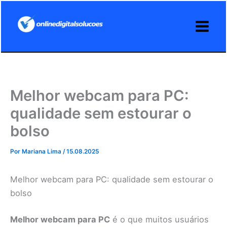
Ir
para
o
conteúdo
Melhor webcam para PC:
qualidade sem estourar o
bolso
Por
Mariana Lima
/
15.08.2025
Melhor webcam para PC: qualidade sem estourar o
bolso
Melhor webcam para PC
é o que muitos usuários