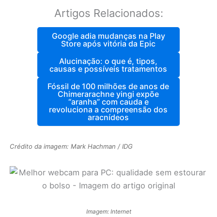
Artigos Relacionados:
Google adia mudanças na Play
Store após vitória da Epic
Alucinação: o que é, tipos,
causas e possíveis tratamentos
Fóssil de 100 milhões de anos de
Chimerarachne yingi expõe
“aranha” com cauda e
revoluciona a compreensão dos
aracnídeos
Crédito da imagem: Mark Hachman / IDG
Imagem: Internet