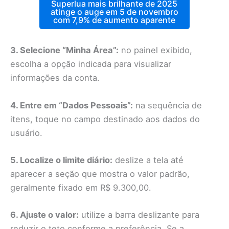
Superlua mais brilhante de 2025
atinge o auge em 5 de novembro
com 7,9% de aumento aparente
3. Selecione “Minha Área”:
no painel exibido,
escolha a opção indicada para visualizar
informações da conta.
4. Entre em “Dados Pessoais”:
na sequência de
itens, toque no campo destinado aos dados do
usuário.
5. Localize o limite diário:
deslize a tela até
aparecer a seção que mostra o valor padrão,
geralmente fixado em R$ 9.300,00.
6. Ajuste o valor:
utilize a barra deslizante para
reduzir o teto conforme a preferência. Se a