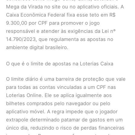
Mega da Virada no site ou no aplicativo oficiais. A
Caixa Econômica Federal fixa esse teto em R$
9.300,00 por CPF para promover o jogo
responsável e atender às exigências da Lei nº
14.790/2023, que regulamenta as apostas no
ambiente digital brasileiro.
O que é o limite de apostas na Loterias Caixa
O limite diário é uma barreira de proteção que vale
para todas as contas vinculadas a um CPF nas
Loterias Online. Ele se aplica igualmente aos
bilhetes comprados pelo navegador ou pelo
aplicativo móvel. A regra impede que o jogador
extrapole determinado patamar de gastos em um
único dia, reduzindo o risco de perdas financeiras