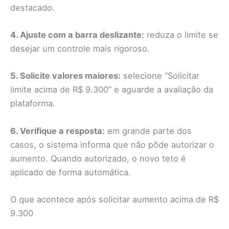
destacado.
4. Ajuste com a barra deslizante:
reduza o limite se
desejar um controle mais rigoroso.
5. Solicite valores maiores:
selecione “Solicitar
limite acima de R$ 9.300” e aguarde a avaliação da
plataforma.
6. Verifique a resposta:
em grande parte dos
casos, o sistema informa que não pôde autorizar o
aumento. Quando autorizado, o novo teto é
aplicado de forma automática.
O que acontece após solicitar aumento acima de R$
9.300