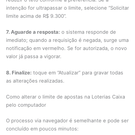
intenção for ultrapassar o limite, selecione “Solicitar
limite acima de R$ 9.300”.
7. Aguarde a resposta:
o sistema responde de
imediato; quando a requisição é negada, surge uma
notificação em vermelho. Se for autorizada, o novo
valor já passa a vigorar.
8. Finalize:
toque em “Atualizar” para gravar todas
as alterações realizadas.
Como alterar o limite de apostas na Loterias Caixa
pelo computador
O processo via navegador é semelhante e pode ser
concluído em poucos minutos: