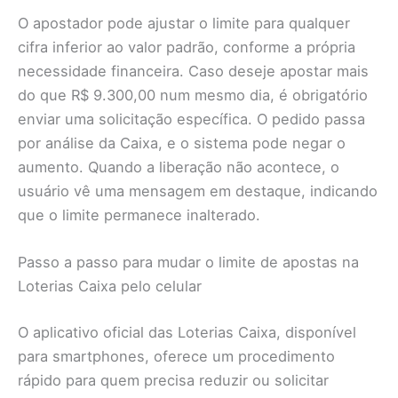
O apostador pode ajustar o limite para qualquer
cifra inferior ao valor padrão, conforme a própria
necessidade financeira. Caso deseje apostar mais
do que R$ 9.300,00 num mesmo dia, é obrigatório
enviar uma solicitação específica. O pedido passa
por análise da Caixa, e o sistema pode negar o
aumento. Quando a liberação não acontece, o
usuário vê uma mensagem em destaque, indicando
que o limite permanece inalterado.
Passo a passo para mudar o limite de apostas na
Loterias Caixa pelo celular
O aplicativo oficial das Loterias Caixa, disponível
para smartphones, oferece um procedimento
rápido para quem precisa reduzir ou solicitar