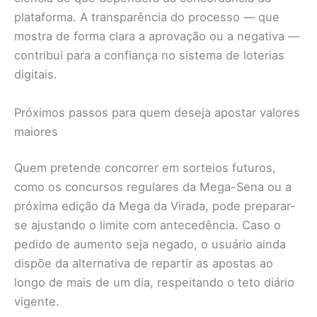
plataforma. A transparência do processo — que
mostra de forma clara a aprovação ou a negativa —
contribui para a confiança no sistema de loterias
digitais.
Próximos passos para quem deseja apostar valores
maiores
Quem pretende concorrer em sorteios futuros,
como os concursos regulares da Mega-Sena ou a
próxima edição da Mega da Virada, pode preparar-
se ajustando o limite com antecedência. Caso o
pedido de aumento seja negado, o usuário ainda
dispõe da alternativa de repartir as apostas ao
longo de mais de um dia, respeitando o teto diário
vigente.