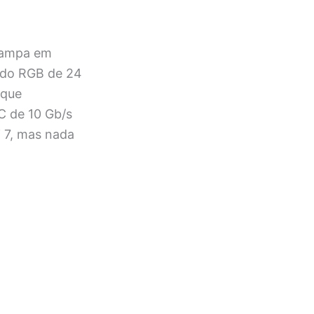
 tampa em
lado RGB de 24
oque
C de 10 Gb/s
i 7, mas nada