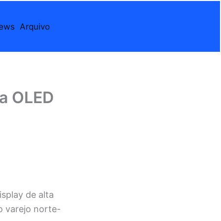
iews
Arquivo
la OLED
isplay de alta
o varejo norte-