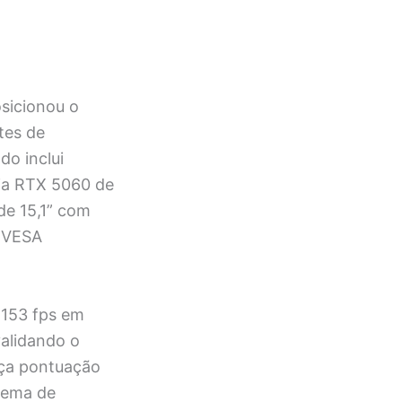
sicionou o
tes de
o inclui
ia RTX 5060 de
de 15,1” com
o VESA
 153 fps em
alidando o
nça pontuação
tema de