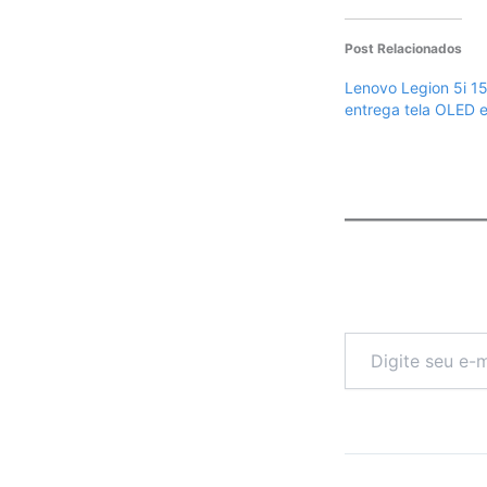
Post Relacionados
Lenovo Legion 5i 1
entrega tela OLED 
Digite
seu
e-
mail…