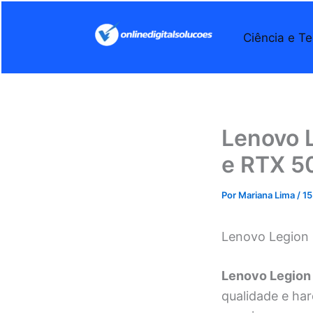
Ir
para
Ciência e Te
o
conteúdo
Lenovo 
e RTX 5
Por
Mariana Lima
/
15
Lenovo Legion 
Lenovo Legion
qualidade e ha