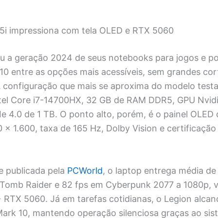
5i impressiona com tela OLED e RTX 5060
u a geração 2024 de seus notebooks para jogos e po
X10 entre as opções mais acessíveis, sem grandes cor
configuração que mais se aproxima do modelo testad
tel Core i7-14700HX, 32 GB de RAM DDR5, GPU Nvid
 4.0 de 1 TB. O ponto alto, porém, é o painel OLED 
 × 1.600, taxa de 165 Hz, Dolby Vision e certificaçã
e publicada pela
PCWorld
, o laptop entrega média de
Tomb Raider e 82 fps em Cyberpunk 2077 a 1080p, v
 RTX 5060. Já em tarefas cotidianas, o Legion alca
ark 10, mantendo operação silenciosa graças ao sis