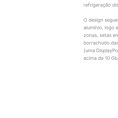
refrigeração di
O design segue 
alumínio, logo 
zonas, setas e
borrachudo das
(uma DisplayPor
acima de 10 Gb