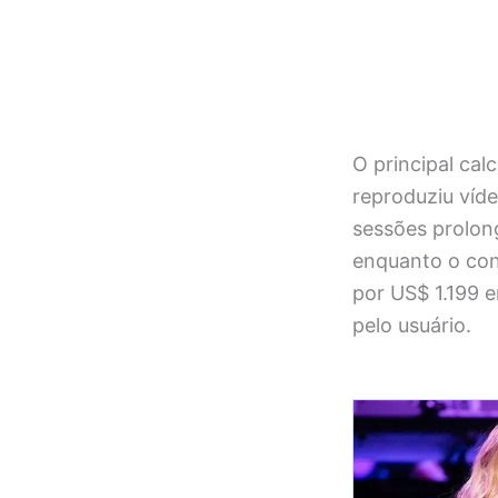
O principal cal
reproduziu víd
sessões prolong
enquanto o con
por US$ 1.199 
pelo usuário.