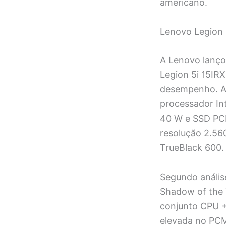
americano.
Lenovo Legion 
A Lenovo lanço
Legion 5i 15IR
desempenho. A 
processador In
40 W e SSD PCIe
resolução 2.560
TrueBlack 600.
Segundo anális
Shadow of the 
conjunto CPU +
elevada no PCM