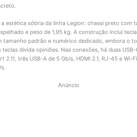
screto.
a estética sóbria da linha Legion: chassi preto com
espelhado e peso de 1,95 kg. A construção inclui tec
m tamanho padrão e numérico dedicado, embora o t
 teclas divida opiniões. Nas conexões, há duas USB-
t 2.1), três USB-A de 5 Gb/s, HDMI 2.1, RJ-45 e Wi-F
/s.
Anúncio