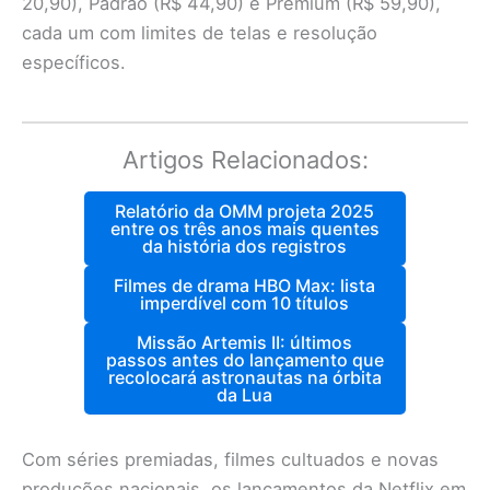
20,90), Padrão (R$ 44,90) e Premium (R$ 59,90),
cada um com limites de telas e resolução
específicos.
Artigos Relacionados:
Relatório da OMM projeta 2025
entre os três anos mais quentes
da história dos registros
Filmes de drama HBO Max: lista
imperdível com 10 títulos
Missão Artemis II: últimos
passos antes do lançamento que
recolocará astronautas na órbita
da Lua
Com séries premiadas, filmes cultuados e novas
produções nacionais, os lançamentos da Netflix em