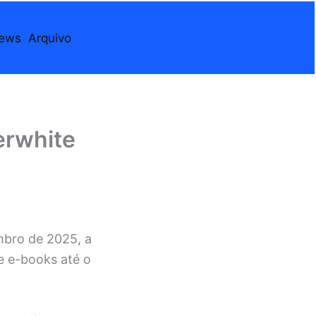
iews
Arquivo
erwhite
mbro de 2025, a
e e-books até o