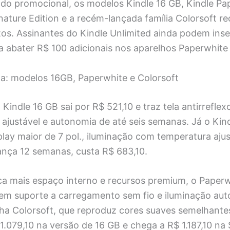
odo promocional, os modelos Kindle 16 GB, Kindle Pa
nature Edition e a recém-lançada família Colorsoft 
tos. Assinantes do Kindle Unlimited ainda podem ins
 abater R$ 100 adicionais nos aparelhos Paperwhite 
ta: modelos 16GB, Paperwhite e Colorsoft
 Kindle 16 GB sai por R$ 521,10 e traz tela antirreflex
al ajustável e autonomia de até seis semanas. Já o Ki
lay maior de 7 pol., iluminação com temperatura ajus
ança 12 semanas, custa R$ 683,10.
a mais espaço interno e recursos premium, o Paperw
tem suporte a carregamento sem fio e iluminação aut
nha Colorsoft, que reproduz cores suaves semelhante
.079,10 na versão de 16 GB e chega a R$ 1.187,10 na 