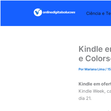
Ir
para
Ciência e Te
o
conteúdo
Kindle e
e Colors
Por
Mariana Lima
/
15
Kindle em ofer
Kindle Week, c
dia 21.