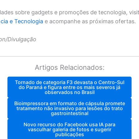
dades sobre gadgets e promoções de tecnologia, visi
ncia e Tecnologia
e acompanhe as próximas ofertas.
n/Divulgação
Artigos Relacionados:
Tornado de categoria F3 devasta o Centro-Sul
do Paraná e figura entre os mais severos já
observados no Brasil
Bioimpressora em formato de cápsula promete
tratamento não invasivo para lesões do trato
gastrointestinal
Novo recurso do Facebook usa IA para
vasculhar galeria de fotos e sugerir
publicações