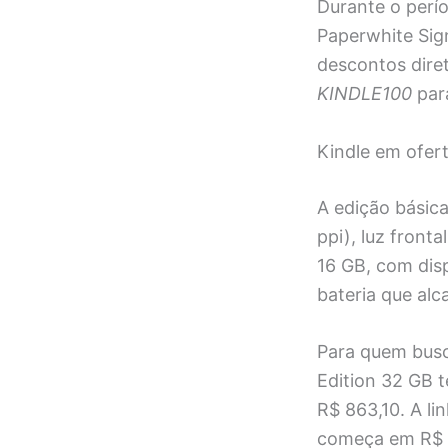
Durante o perí
Paperwhite Sig
descontos dire
KINDLE100
para
Kindle em ofer
A edição básica
ppi), luz front
16 GB, com disp
bateria que alc
Para quem busc
Edition 32 GB 
R$ 863,10. A li
começa em R$ 1