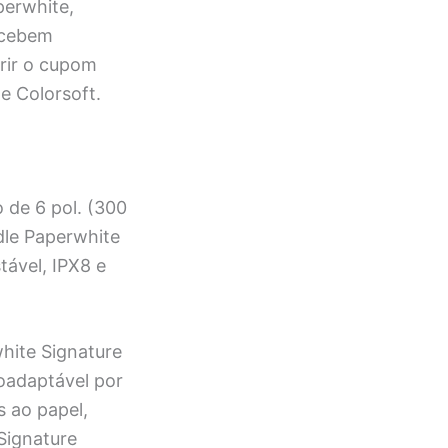
perwhite,
recebem
erir o cupom
e Colorsoft.
o de 6 pol. (300
ndle Paperwhite
tável, IPX8 e
hite Signature
oadaptável por
s ao papel,
Signature