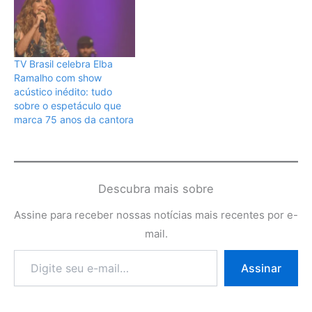
TV Brasil celebra Elba
Ramalho com show
acústico inédito: tudo
sobre o espetáculo que
marca 75 anos da cantora
Descubra mais sobre
Assine para receber nossas notícias mais recentes por e-
mail.
Digite
Assinar
seu
e-
mail…