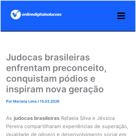
Ir
para
o
conteúdo
Judocas brasileiras
enfrentam preconceito,
conquistam pódios e
inspiram nova geração
Por
Mariana Lima
/
15.03.2026
As
judocas brasileiras
Rafaela Silva e Jéssica
Pereira compartilharam experiências de superação,
igualdade de gênero e desenvolvimento social em